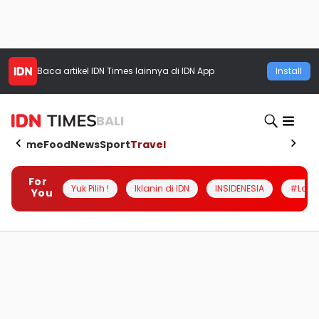
Baca artikel
IDN Times
lainnya di IDN App
Install
BALI
Home
Food
News
Sport
Travel
For
Yuk Pilih !
Iklanin di IDN
INSIDENESIA
#Loka
You