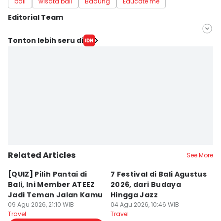
bali
wisata bali
Badung
Educate me
Editorial Team
Editor
Tonton lebih seru di
Ayu Afria Ulita Ermalia
Editor
Irma Yudistirani
Related Articles
See More
[QUIZ] Pilih Pantai di
7 Festival di Bali Agustus
[Q
Bali, Ini Member ATEEZ
2026, dari Budaya
T
Jadi Teman Jalan Kamu
Hingga Jazz
k
09 Agu 2026, 21:10 WIB
04 Agu 2026, 10:46 WIB
In
04
Travel
Travel
Tr