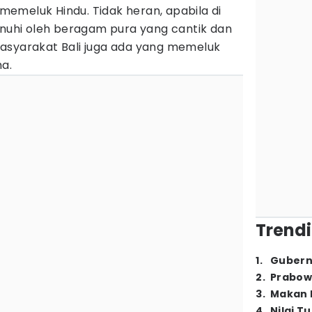
emeluk Hindu. Tidak heran, apabila di
enuhi oleh beragam pura yang cantik dan
asyarakat Bali juga ada yang memeluk
a.
Trendi
1
.
Gubern
2
.
Prabow
3
.
Makan B
4
.
Nilai T