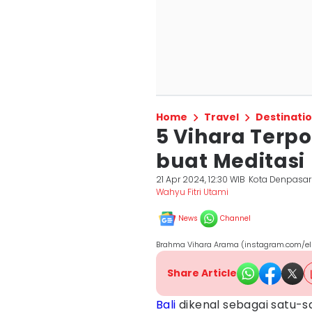
Home
Travel
Destinati
5 Vihara Terpo
buat Meditasi
21 Apr 2024, 12:30 WIB
Kota Denpasar
Wahyu Fitri Utami
News
Channel
Brahma Vihara Arama (instagram.com/e
Share Article
Bali
dikenal sebagai satu-s