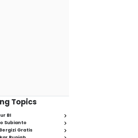
ng Topics
ur BI
o Subianto
ergizi Gratis
ukar Rupiah