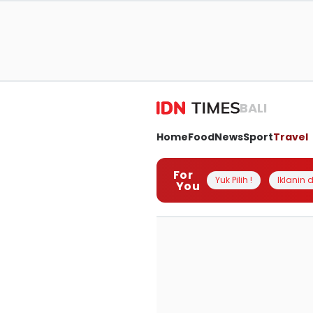
BALI
Home
Food
News
Sport
Travel
For
Yuk Pilih !
Iklanin d
You