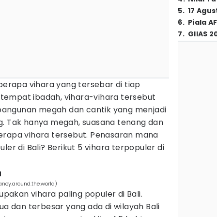
5
.
17 Agus
6
.
Piala A
7
.
GIIAS 2
rapa vihara yang tersebar di tiap
i tempat ibadah, vihara-vihara tersebut
angunan megah dan cantik yang menjadi
g. Tak hanya megah, suasana tenang dan
erapa vihara tersebut. Penasaran mana
ler di Bali? Berikut 5 vihara terpopuler di
a
ncy.around.the.world)
akan vihara paling populer di Bali.
ua dan terbesar yang ada di wilayah Bali