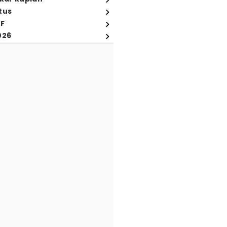
tus
FF
026