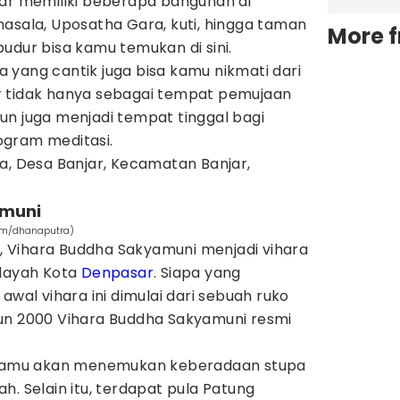
jar memiliki beberapa bangunan di
asala, Uposatha Gara, kuti, hingga taman
More 
udur bisa kamu temukan di sini.
 yang cantik juga bisa kamu nikmati dari
njar tidak hanya sebagai tempat pemujaan
un juga menjadi tempat tinggal bagi
ogram meditasi.
ha, Desa Banjar, Kecamatan Banjar,
amuni
om/dhanaputra)
am, Vihara Buddha Sakyamuni menjadi vihara
ilayah Kota
Denpasar
. Siapa yang
l vihara ini dimulai dari sebuah ruko
un 2000 Vihara Buddha Sakyamuni resmi
, kamu akan menemukan keberadaan stupa
h. Selain itu, terdapat pula Patung