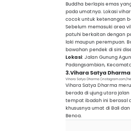
Buddha berlapis emas yan
pada umatnya. Lokasi viha
cocok untuk ketenangan ba
Sebelum memasuki area vi
patuhi berkaitan dengan pa
laki maupun perempuan. B
bawahan pendek di sini dis
Lokasi
: Jalan Gunung Agu
Padangsambian, Kecamatan
3.Vihara Satya Dharma
Vihara Satya Dharma (instagram.com/he
Vihara Satya Dharma merup
berada di ujung utara jal
tempat ibadah ini berasal
khususnya umat di Bali dan
Benoa.