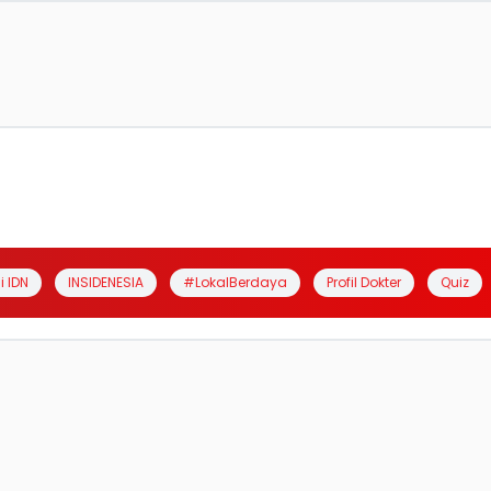
i IDN
INSIDENESIA
#LokalBerdaya
Profil Dokter
Quiz