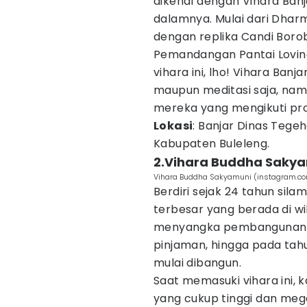
dikenal dengan Vihara Ban
dalamnya. Mulai dari Dharm
dengan replika Candi Borob
Pemandangan Pantai Lovina
vihara ini, lho! Vihara Ba
maupun meditasi saja, nam
mereka yang mengikuti pr
Lokasi
: Banjar Dinas Tege
Kabupaten Buleleng.
2.Vihara Buddha Saky
Vihara Buddha Sakyamuni (instagram.c
Berdiri sejak 24 tahun sil
terbesar yang berada di w
menyangka pembangunan awa
pinjaman, hingga pada tah
mulai dibangun.
Saat memasuki vihara ini
yang cukup tinggi dan mega