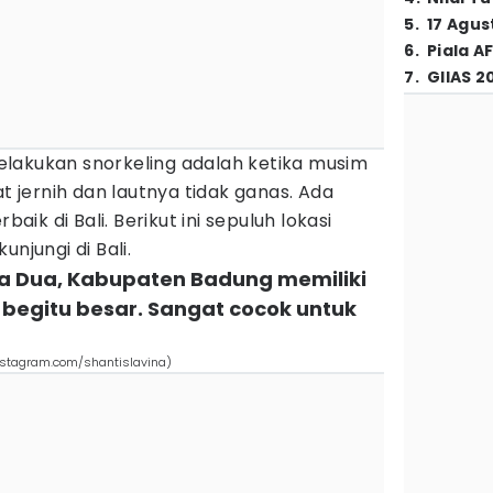
5
.
17 Agus
6
.
Piala A
7
.
GIIAS 2
lakukan snorkeling adalah ketika musim
at jernih dan lautnya tidak ganas. Ada
baik di Bali. Berikut ini sepuluh lokasi
njungi di Bali.
sa Dua, Kabupaten Badung memiliki
begitu besar. Sangat cocok untuk
nstagram.com/shantislavina)