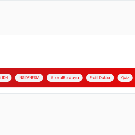
i IDN
INSIDENESIA
#LokalBerdaya
Profil Dokter
Quiz