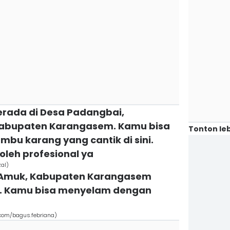
erada di Desa Padangbai,
abupaten Karangasem. Kamu bisa
Tonton leb
mbu karang yang cantik di sini.
leh profesional ya
al)
n Amuk, Kabupaten Karangasem
g. Kamu bisa menyelam dengan
om/bagus.febriana)