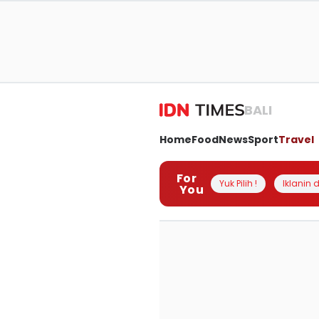
BALI
Home
Food
News
Sport
Travel
For
Yuk Pilih !
Iklanin d
You