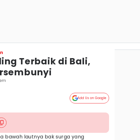
on
ing Terbaik di Bali,
ersembunyi
sem
Add Us on Google
a bawah lautnya bak surga yang