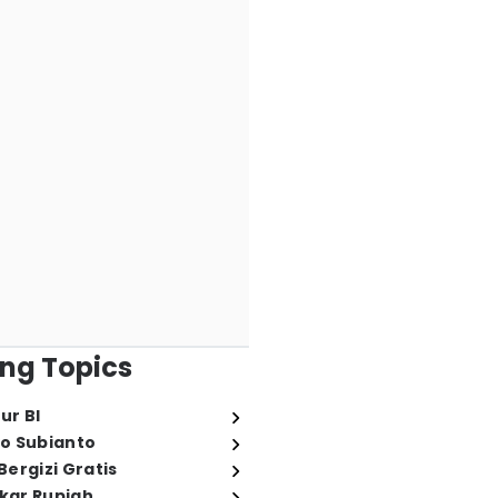
ng Topics
ur BI
o Subianto
ergizi Gratis
ukar Rupiah