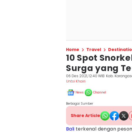
Home
Travel
Destinati
10 Spot Snorkel
Surga yang T
06 Des 2021, 12:40 WIB
Kab. Karanga
Untsi Khairi
News
Channel
Berbagai Sumber
Share Article
Bali
terkenal dengan peson