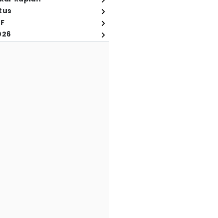
tus
FF
026