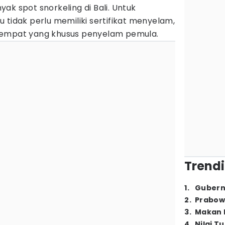
ak spot snorkeling di Bali. Untuk
 tidak perlu memiliki sertifikat menyelam,
tempat yang khusus penyelam pemula.
Trendi
1
.
Gubern
2
.
Prabow
3
.
Makan B
4
.
Nilai T