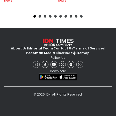
News
News
Ne
About Us
Editorial Team
Contact Us
Terms of Services
Pedoman Media Siber
Index
Sitemap
Follow Us
Download
© 2026 IDN. All Rights Reserved.