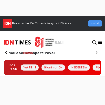
Baca artikel
IDN Times
lainnya di IDN App
Install
BALI
Home
Food
News
Sport
Travel
For
Yuk Pilih !
Iklanin di IDN
INSIDENESIA
#Loka
You