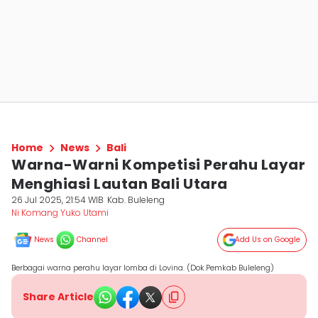
Home
News
Bali
Warna-Warni Kompetisi Perahu Layar
Menghiasi Lautan Bali Utara
26 Jul 2025, 21:54 WIB
Kab. Buleleng
Ni Komang Yuko Utami
News
Channel
Add Us on Google
Berbagai warna perahu layar lomba di Lovina. (Dok.Pemkab Buleleng)
Share Article