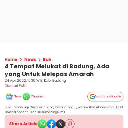
Home
News
Bali
4 Tempat Melukat di Badung, Ada
yang Untuk Melepas Amarah
24 Apr 2022, 10:35 WIB
Kab. Badung
Diantari Putri
News
Channel
Add Us on Google
Pura Taman Beji Griya Manuaba, Desa Punggul, Kecamatan Abiansemal. (IDN
Times/Febrianti Diah Kusumaningrum)
Share Article