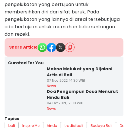
pengelukatan yang bertujuan untuk
membersihkan diri dari sifat buruk. Pada
pengelukatan yang lainnya di areal tersebut juga
ada bertujuan untuk memohon keberuntungan
dan rezeki.
Share Article
Curated For You
Makna Melukat yang Dijalani
Artis di Bali
07 Nov 2022, 14:30 WIB
News
Doa Pengampun Dosa Menurut
Hindu Bali
04 Okt 2021, 12:00 WIB
News
Topics
bali
Inspire Me
hindu
tradisi bali
Budaya Bali
Dest