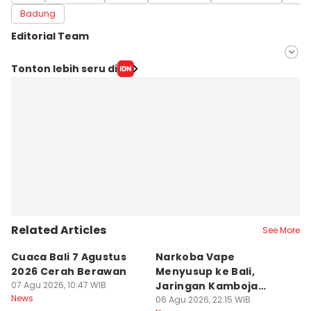
Badung
Editorial Team
Editor
Tonton lebih seru di
Irma Yudistirani
Editor
Diantari Putri
Related Articles
See More
Cuaca Bali 7 Agustus
Narkoba Vape
P
2026 Cerah Berawan
Menyusup ke Bali,
P
07 Agu 2026, 10:47 WIB
Jaringan Kamboja
P
News
Terbongkar
06 Agu 2026, 22:15 WIB
06