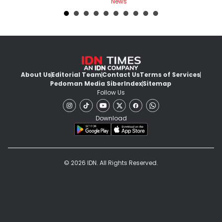
News
Ne
About Us
Editorial Team
Contact Us
Terms of Services
Pedoman Media Siber
Index
Sitemap
Follow Us
Download
© 2026 IDN. All Rights Reserved.