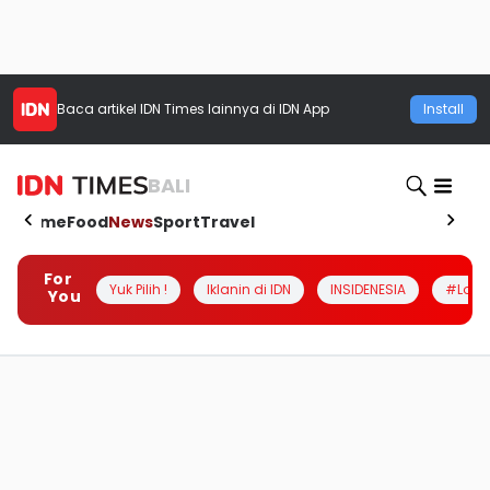
Baca artikel
IDN Times
lainnya di IDN App
Install
BALI
Home
Food
News
Sport
Travel
For
Yuk Pilih !
Iklanin di IDN
INSIDENESIA
#Loka
You