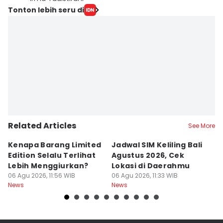
Tonton lebih seru di
Related Articles
See More
Kenapa Barang Limited
Jadwal SIM Keliling Bali
C
Edition Selalu Terlihat
Agustus 2026, Cek
2
Lebih Menggiurkan?
Lokasi di Daerahmu
06
Ne
06 Agu 2026, 11:56 WIB
06 Agu 2026, 11:33 WIB
News
News