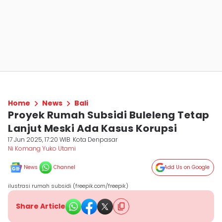
Home
News
Bali
Proyek Rumah Subsidi Buleleng Tetap
Lanjut Meski Ada Kasus Korupsi
17 Jun 2025, 17:20 WIB
Kota Denpasar
Ni Komang Yuko Utami
News
Channel
Add Us on Google
ilustrasi rumah subsidi (freepik.com/freepik)
Share Article