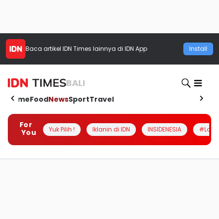
Baca artikel
IDN Times
lainnya di IDN App
Install
BALI
Home
Food
News
Sport
Travel
For
Yuk Pilih !
Iklanin di IDN
INSIDENESIA
#Loka
You