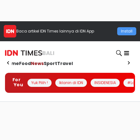
Baca artikel
IDN Times
lainnya di IDN App
Install
BALI
Home
Food
News
Sport
Travel
For
Yuk Pilih !
Iklanin di IDN
INSIDENESIA
#Loka
You