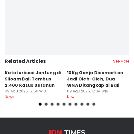
Editor
Ni Ketut Sudiani
Related Articles
See More
Kateterisasi Jantung di
10Kg Ganja Disamarkan
B
Siloam Bali Tembus
Jadi Oleh-Oleh, Dua
P
2.400 Kasus Setahun
WNA Ditangkap di Bali
G
09 Agu 2026, 12:50 WIB
09 Agu 2026, 12:04 WIB
Ba
09
News
News
Ne