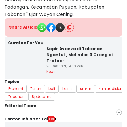
Padangan, Kecamatan Pupuan, Kabupaten
Tabanan," ujar Wayan Cening.
Share Article
Curated For You
Sopir Avanza di Tabanan
Ngantuk, Melindas 3 Orang di
Trotoar
20 Des 2021, 19:20 WIB
News
Topics
Ekonomi
Tenun
bali
bisnis
umkm
kain tradisional
Tabanan
Update me
Editorial Team
Editor
Tonton lebih seru di
Ni Ketut Wira Sanjiwani