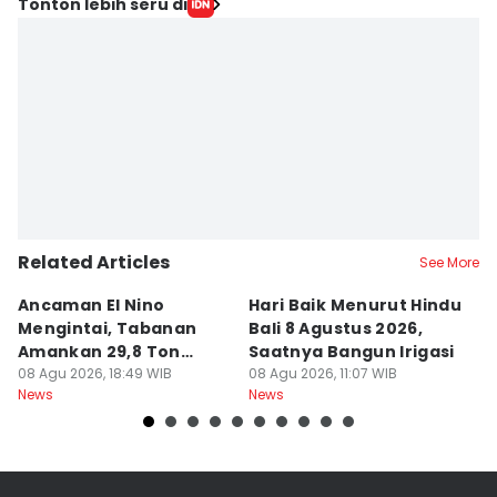
Tonton lebih seru di
Related Articles
See More
Ancaman El Nino
Hari Baik Menurut Hindu
H
Mengintai, Tabanan
Bali 8 Agustus 2026,
Pa
Amankan 29,8 Ton
Saatnya Bangun Irigasi
A
Beras
08 Agu 2026, 18:49 WIB
08 Agu 2026, 11:07 WIB
08
News
News
Ne