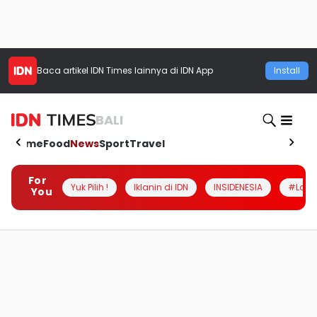
Baca artikel
IDN Times
lainnya di IDN App
Install
BALI
Home
Food
News
Sport
Travel
For
Yuk Pilih !
Iklanin di IDN
INSIDENESIA
#Loka
You