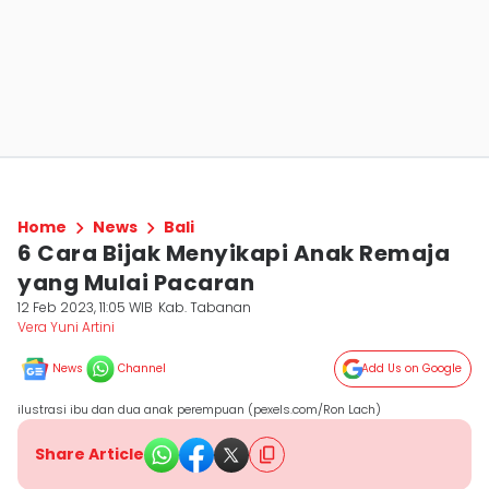
Home
News
Bali
6 Cara Bijak Menyikapi Anak Remaja
yang Mulai Pacaran
12 Feb 2023, 11:05 WIB
Kab. Tabanan
Vera Yuni Artini
News
Channel
Add Us on Google
ilustrasi ibu dan dua anak perempuan (pexels.com/Ron Lach)
Share Article