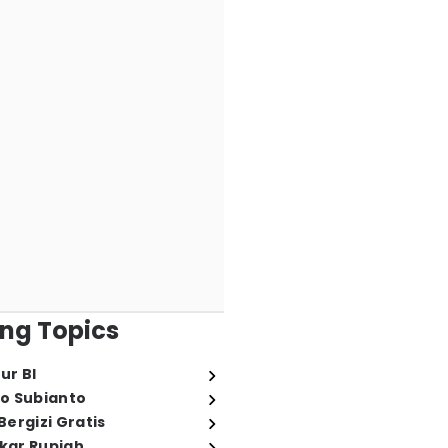
ng Topics
ur BI
o Subianto
ergizi Gratis
ukar Rupiah