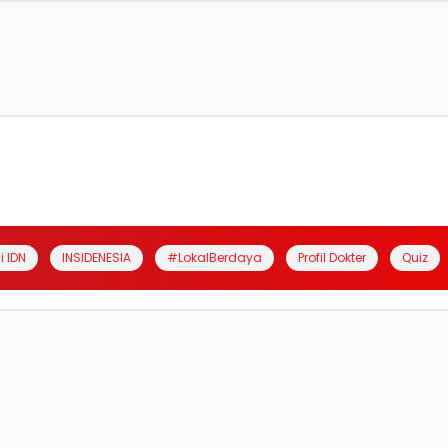
i IDN
INSIDENESIA
#LokalBerdaya
Profil Dokter
Quiz