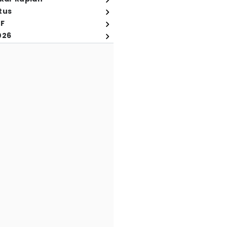
tus
FF
026