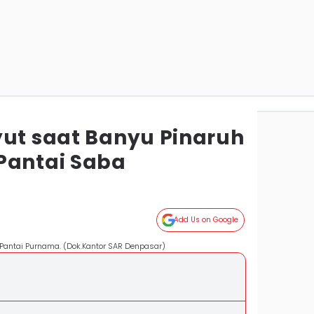
yut saat Banyu Pinaruh
Pantai Saba
Add Us on Google
 Pantai Purnama. (Dok.Kantor SAR Denpasar)