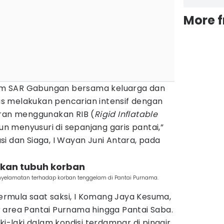
More 
 Tim SAR Gabungan bersama keluarga dan
s melakukan pencarian intensif dengan
iran menggunakan RIB (
Rigid Inflatable
 menyusuri di sepanjang garis pantai,”
i dan Siaga, I Wayan Juni Antara, pada
kan tubuh korban
elamatan terhadap korban tenggelam di Pantai Purnama.
rmula saat saksi, I Komang Jaya Kesuma,
 area Pantai Purnama hingga Pantai Saba.
ki-laki dalam kondisi terdampar di pinggir