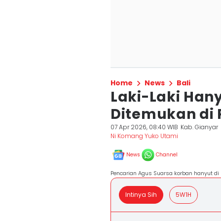
Home
News
Bali
Laki-Laki Han
Ditemukan di 
07 Apr 2026, 08:40 WIB
Kab. Gianyar
Ni Komang Yuko Utami
News
Channel
Pencarian Agus Suarsa korban hanyut di
Intinya Sih
5W1H