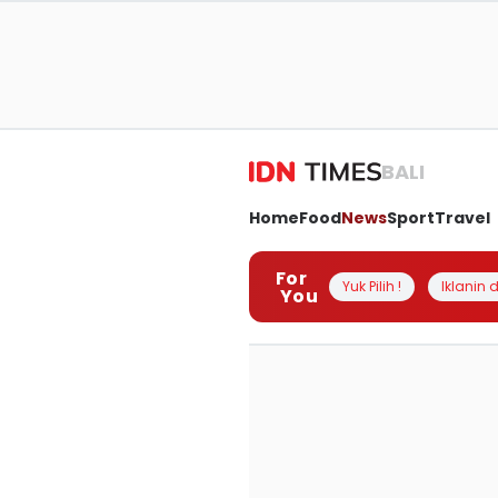
BALI
Home
Food
News
Sport
Travel
For
Yuk Pilih !
Iklanin d
You