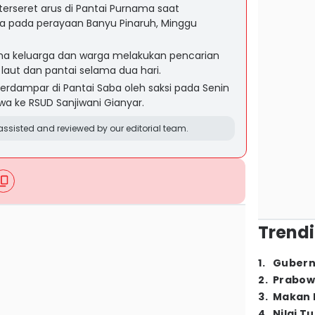
erseret arus di Pantai Purnama saat
pada perayaan Banyu Pinaruh, Minggu
a keluarga dan warga melakukan pencarian
 laut dan pantai selama dua hari.
rdampar di Pantai Saba oleh saksi pada Senin
a ke RSUD Sanjiwani Gianyar.
ssisted and reviewed by our editorial team.
Trendi
1
.
Gubern
2
.
Prabow
3
.
Makan B
4
.
Nilai T