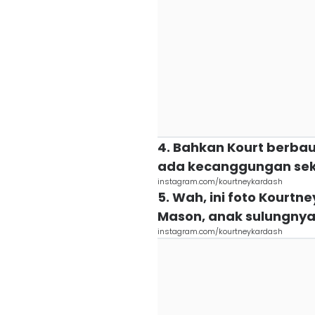
4. Bahkan Kourt berba
ada kecanggungan sek
instagram.com/kourtneykardash
5. Wah, ini foto Kourtn
Mason, anak sulungny
instagram.com/kourtneykardash