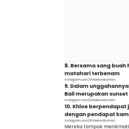
8. Bersama sang buah 
matahari terbenam
instagram.com/khloekardashian
9. Dalam unggahannya,
Bali merupakan sunset 
instagram.com/khloekardashian
10. Khloe berpendapat j
dengan pendapat kamu
instagram.com/khloekardashian
Mereka tampak menikmati l