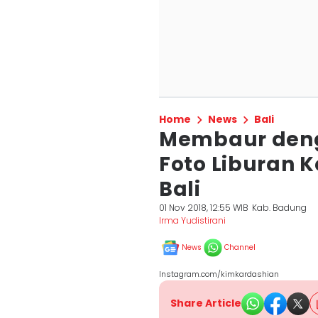
Home
News
Bali
Membaur deng
Foto Liburan 
Bali
01 Nov 2018, 12:55 WIB
Kab. Badung
Irma Yudistirani
News
Channel
Instagram.com/kimkardashian
Share Article