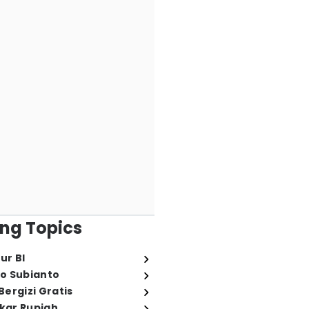
ng Topics
ur BI
o Subianto
ergizi Gratis
ukar Rupiah