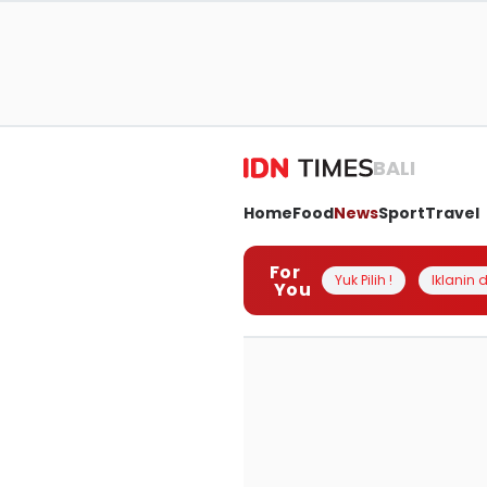
BALI
Home
Food
News
Sport
Travel
For
Yuk Pilih !
Iklanin d
You