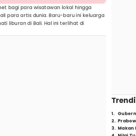
 bagi para wisatawan lokal hingga
i para artis dunia. Baru-baru ini keluarga
liburan di Bali. Hal ini terlihat di
Trendi
1
.
Gubern
2
.
Prabow
3
.
Makan B
4
.
Nilai T