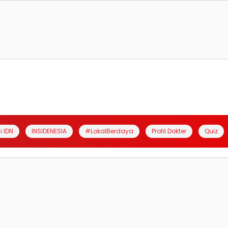
i IDN
INSIDENESIA
#LokalBerdaya
Profil Dokter
Quiz