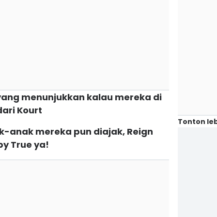
yang menunjukkan kalau mereka di
ari Kourt
Tonton leb
ak-anak mereka pun diajak, Reign
y True ya!