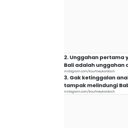
2. Unggahan pertama 
Bali adalah unggahan d
instagram.com/kourtneykardash
3. Gak ketinggalan an
tampak melindungi Bab
instagram.com/kourtneykardash