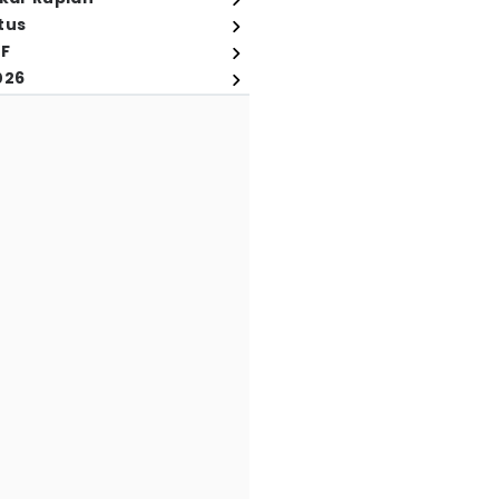
tus
FF
026