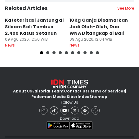
Related Articles
See More
Kateterisasi Jantung di
10Kg Ganja Disamarkan
B
Siloam Bali Tembus
Jadi Oleh-Oleh, Dua
P
2.400 Kasus Setahun
WNA Ditangkap di Bali
G
09 Agu 2026, 12:50 WIB
09 Agu 2026, 12:04 WIB
Ba
09
News
News
Ne
About Us
Editorial Team
Contact Us
Terms of Services
Pedoman Media Siber
Index
Sitemap
Follow Us
Download