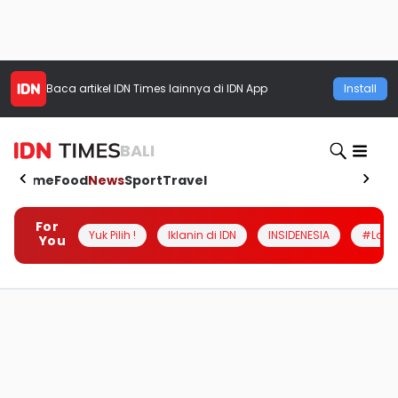
Baca artikel
IDN Times
lainnya di IDN App
Install
BALI
Home
Food
News
Sport
Travel
For
Yuk Pilih !
Iklanin di IDN
INSIDENESIA
#Loka
You