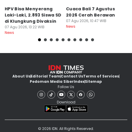
HPV Bisa Menyerang
Cuaca Bali 7 Agustus
N
Laki-Laki, 2.893 Siswa SD
2026 Cerah Berawan
M
di Klungkung Divaksin
07 Agu 2026, 10:47 WIB
J
News
07 Agu 2026, 13:22 WIB
T
06
News
Ne
About Us
Editorial Team
Contact Us
Terms of Services
Pedoman Media Siber
Index
Sitemap
Follow Us
Download
© 2026 IDN. All Rights Reserved.