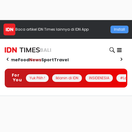
Baca artikel
IDN Times
lainnya di IDN App
Install
BALI
Home
Food
News
Sport
Travel
For
Yuk Pilih !
Iklanin di IDN
INSIDENESIA
#Loka
You