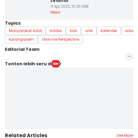
Leluhur
11 Apr 2022, 10:25 WIB
News
Topics
Masyarakat Adat
tradisi
bali
unik
kalender
adat
karangasem
Give me Perspective
Editorial Team
Editor
Tonton lebih seru di
Ayu Afria Ulita Ermalia
Editor
Ni Ketut Sudiani
Related Articles
See More