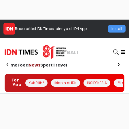
Baca artikel
IDN Times
lainnya di IDN App
Install
BALI
Home
Food
News
Sport
Travel
For
Yuk Pilih !
Iklanin di IDN
INSIDENESIA
#Loka
You