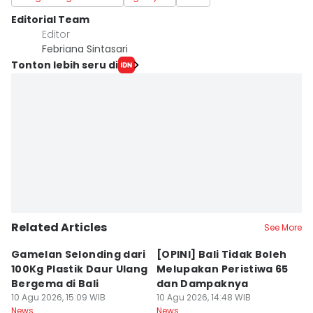
Editorial Team
Editor
Febriana Sintasari
Tonton lebih seru di
Related Articles
See More
Gamelan Selonding dari
[OPINI] Bali Tidak Boleh
[
100Kg Plastik Daur Ulang
Melupakan Peristiwa 65
Fa
Bergema di Bali
dan Dampaknya
M
10 Agu 2026, 15:09 WIB
10 Agu 2026, 14:48 WIB
10
News
News
Ne