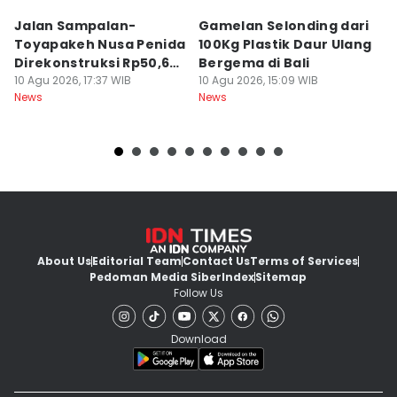
Jalan Sampalan-
Gamelan Selonding dari
[O
Toyapakeh Nusa Penida
100Kg Plastik Daur Ulang
M
Direkonstruksi Rp50,6
Bergema di Bali
d
Miliar
10 Agu 2026, 17:37 WIB
10 Agu 2026, 15:09 WIB
10
News
News
Ne
About Us
Editorial Team
Contact Us
Terms of Services
Pedoman Media Siber
Index
Sitemap
Follow Us
Download