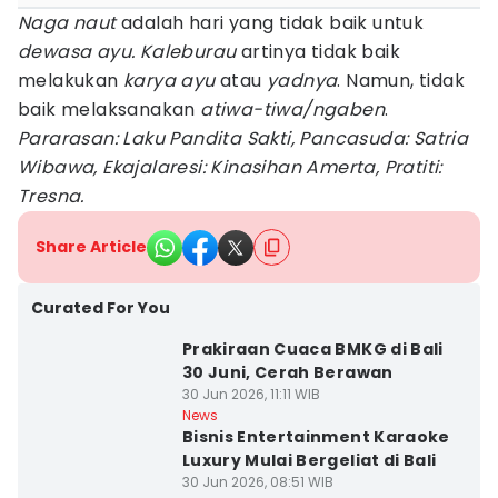
Naga naut
adalah hari yang tidak baik untuk
dewasa ayu. Kaleburau
artinya tidak baik
melakukan
karya ayu
atau
yadnya
. Namun, tidak
baik melaksanakan
atiwa-tiwa/ngaben
.
Pararasan: Laku Pandita Sakti, Pancasuda: Satria
Wibawa, Ekajalaresi: Kinasihan Amerta, Pratiti:
Tresna.
Share Article
Curated For You
Prakiraan Cuaca BMKG di Bali
30 Juni, Cerah Berawan
30 Jun 2026, 11:11 WIB
News
Bisnis Entertainment Karaoke
Luxury Mulai Bergeliat di Bali
30 Jun 2026, 08:51 WIB