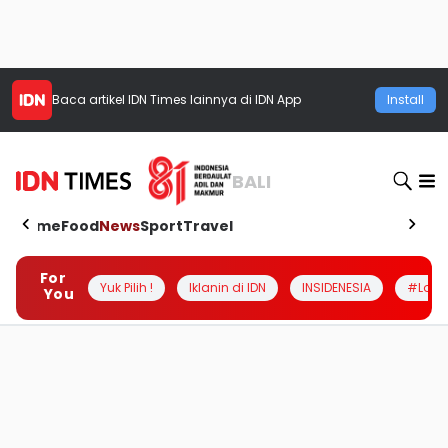
Baca artikel
IDN Times
lainnya di IDN App
Install
BALI
Home
Food
News
Sport
Travel
For
Yuk Pilih !
Iklanin di IDN
INSIDENESIA
#Loka
You