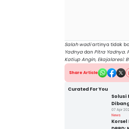
Salah wadi
artinya tidak 
Yadnya
dan
Pitra Yadnya. 
Katiup Angin, Ekajalaresi: Bu
Share Article
Curated For You
Solusi
Dibang
07 Apr 202
News
Korsel
DPRD: