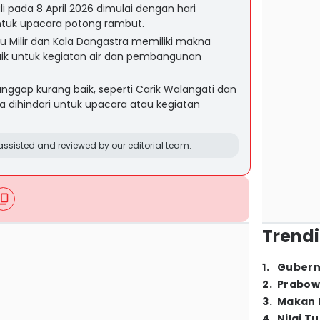
li pada 8 April 2026 dimulai dengan hari
tuk upacara potong rambut.
yu Milir dan Kala Dangastra memiliki makna
ik untuk kegiatan air dan pembangunan
anggap kurang baik, seperti Carik Walangati dan
a dihindari untuk upacara atau kegiatan
ssisted and reviewed by our editorial team.
Trendi
1
.
Gubern
2
.
Prabow
3
.
Makan B
4
.
Nilai T