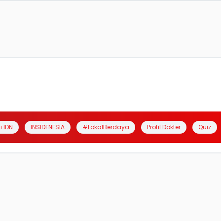
i IDN
INSIDENESIA
#LokalBerdaya
Profil Dokter
Quiz