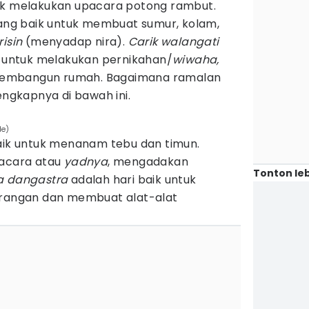
uk melakukan upacara potong rambut.
ng baik untuk membuat sumur, kolam,
risin
(menyadap nira).
Carik walangati
ik untuk melakukan pernikahan/
wiwaha,
embangun rumah. Bagaimana ramalan
engkapnya di bawah ini.
de)
baik untuk menanam tebu dan timun.
pacara atau
yadnya
, mengadakan
Tonton leb
a dangastra
adalah hari baik untuk
angan dan membuat alat-alat