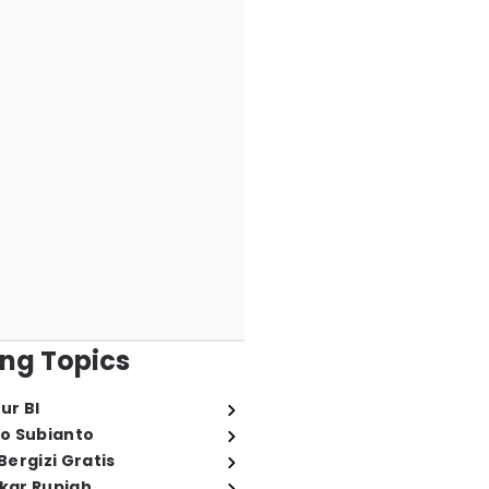
ng Topics
ur BI
o Subianto
ergizi Gratis
ukar Rupiah