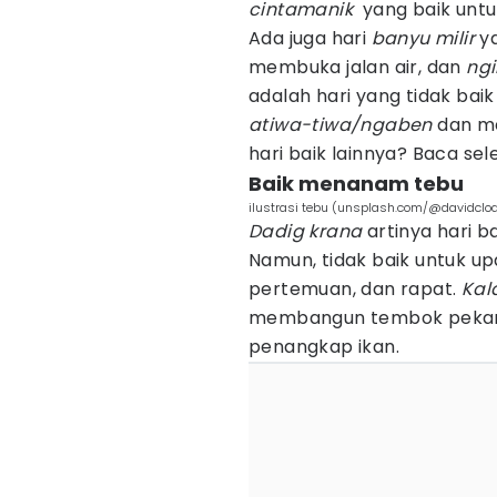
cintamanik
yang baik unt
Ada juga hari
banyu milir
ya
membuka jalan air, dan
ngi
adalah hari yang tidak ba
atiwa-tiwa/ngaben
dan m
hari baik lainnya? Baca sel
Baik menanam tebu
ilustrasi tebu (unsplash.com/@davidclo
Dadig krana
artinya hari 
Namun, tidak baik untuk u
pertemuan, dan rapat.
Kal
membangun tembok pekar
penangkap ikan.