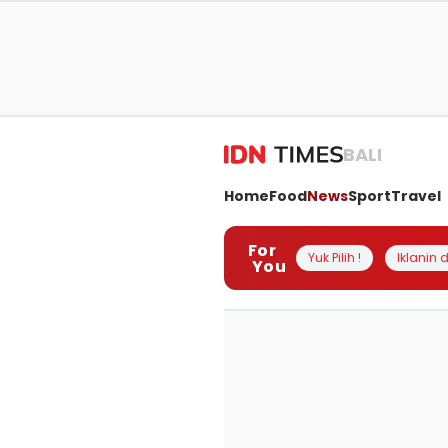
BALI
Home
Food
News
Sport
Travel
For
Yuk Pilih !
Iklanin d
You