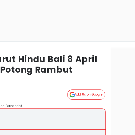
rut Hindu Bali 8 April
 Potong Rambut
Add Us on Google
yson Fernando)