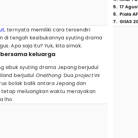
5
.
17 Agus
6
.
Piala A
7
.
GIIAS 2
ut
, ternyata memiliki cara tersendiri
 di tengah kesibukannya syuting drama
us. Apa saja itu? Yuk, kita simak.
 bersama keluarga
ng sibuk syuting drama Jepang berjudul
iland berjudul
Onethong
. Dua
project
ini
us bolak balik antara Jepang dan
 ia tetap meluangkan waktu merayakan
 lho.