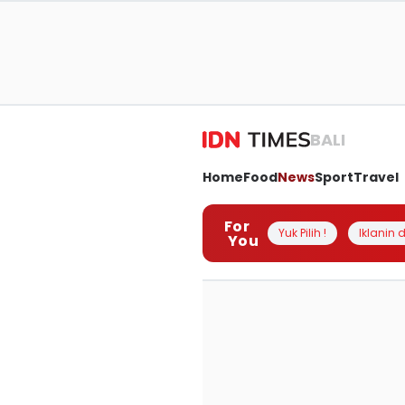
BALI
Home
Food
News
Sport
Travel
For
Yuk Pilih !
Iklanin d
You