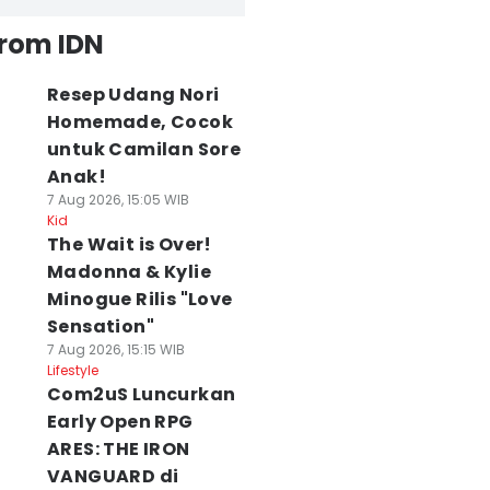
from IDN
Resep Udang Nori
Homemade, Cocok
untuk Camilan Sore
Anak!
7 Aug 2026, 15:05 WIB
Kid
The Wait is Over!
Madonna & Kylie
Minogue Rilis "Love
Sensation"
7 Aug 2026, 15:15 WIB
Lifestyle
Com2uS Luncurkan
Early Open RPG
ARES: THE IRON
VANGUARD di