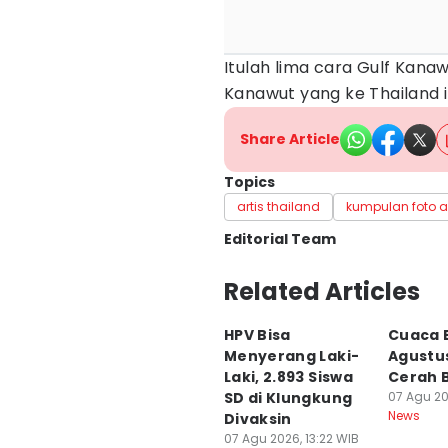
Itulah lima cara Gulf Kan
Kanawut yang ke Thailand
Share Article
Topics
artis thailand
kumpulan foto ar
Editorial Team
Editor
Related Articles
Irma Yudistirani
HPV Bisa
Cuaca B
Editor
Menyerang Laki-
Agustu
Ni Ketut Wira Sanjiwani
Laki, 2.893 Siswa
Cerah 
SD di Klungkung
07 Agu 20
News
Divaksin
07 Agu 2026, 13:22 WIB