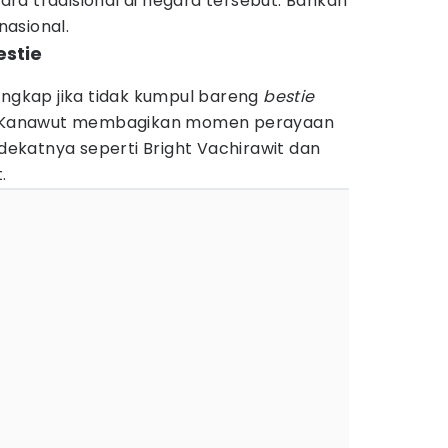
ra tradisional di negara tersebut. Bahkan
nasional.
estie
engkap jika tidak kumpul bareng
bestie
lf Kanawut membagikan momen perayaan
katnya seperti Bright Vachirawit dan
.