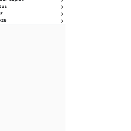
tus
FF
026