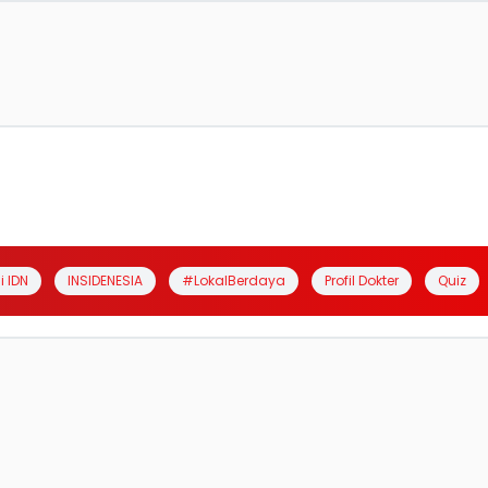
i IDN
INSIDENESIA
#LokalBerdaya
Profil Dokter
Quiz