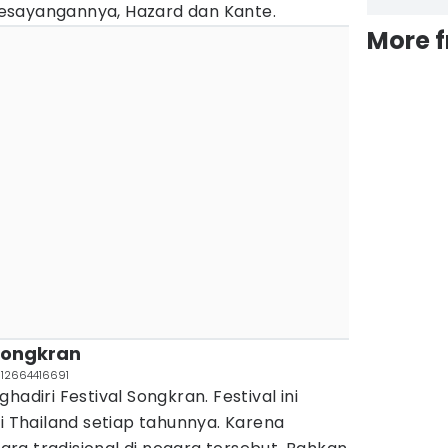
esayangannya, Hazard dan Kante.
More 
 Songkran
712664416691
hadiri Festival Songkran. Festival ini
di Thailand setiap tahunnya. Karena