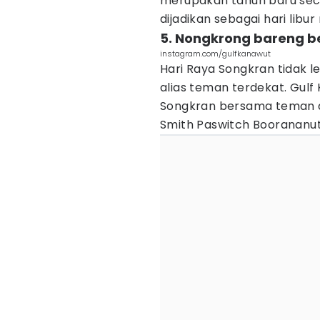
merupakan tahun baru seca
dijadikan sebagai hari libur 
5. Nongkrong bareng b
instagram.com/gulfkanawut
Hari Raya Songkran tidak l
alias teman terdekat. Gu
Songkran bersama teman de
Smith Paswitch Boorananut