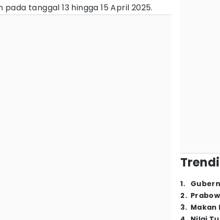
uh pada tanggal 13 hingga 15 April 2025.
Trendi
1
.
Gubern
2
.
Prabow
3
.
Makan B
4
.
Nilai T