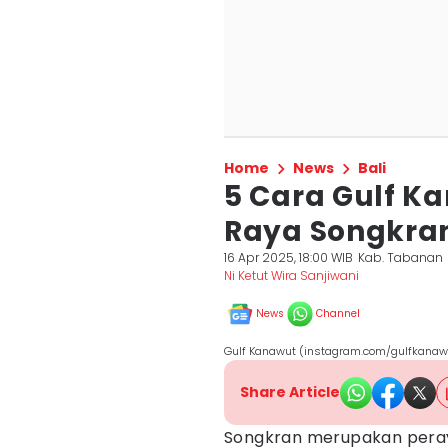
Home
News
Bali
5 Cara Gulf K
Raya Songkra
16 Apr 2025, 18:00 WIB
Kab. Tabanan
Ni Ketut Wira Sanjiwani
News
Channel
Gulf Kanawut (instagram.com/gulfkanaw
Share Article
Songkran merupakan peraya