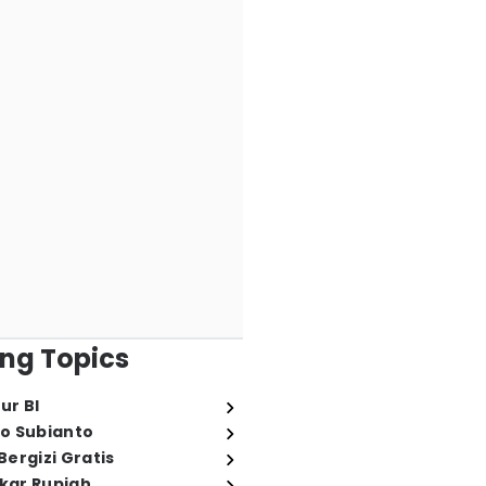
ng Topics
ur BI
o Subianto
ergizi Gratis
ukar Rupiah