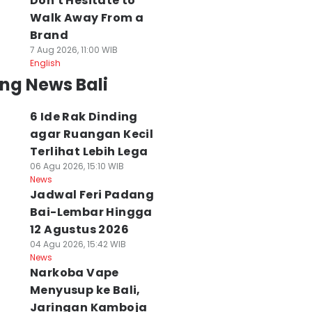
Don't Hesitate to
Walk Away From a
Brand
7 Aug 2026, 11:00 WIB
English
ng News Bali
6 Ide Rak Dinding
agar Ruangan Kecil
Terlihat Lebih Lega
06 Agu 2026, 15:10 WIB
News
Jadwal Feri Padang
Bai-Lembar Hingga
12 Agustus 2026
82 Burung dari
Guru SD di
6 Ide Rak Dinding
04 Agu 2026, 15:42 WIB
TB Tanpa
Tabanan Lolos
agar Ruangan
News
okumen Disita di
Beasiswa NZELTO
Kecil Terlihat
Narkoba Vape
adangbai
Pemerintah New
Lebih Lega
Menyusup ke Bali,
 Agu 2026, 20:26 WIB
Zealand
06 Agu 2026, 15:10 WIB
ws
News
Jaringan Kamboja
06 Agu 2026, 15:56 WIB