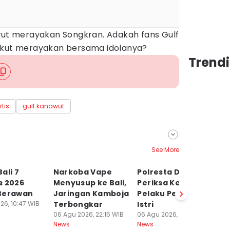
awut merayakan Songkran. Adakah fans Gulf
 ikut merayakan bersama idolanya?
Trendi
tis
gulf kanawut
See More
ali 7
Narkoba Vape
Polresta Denpasar
4
s 2026
Menyusup ke Bali,
Periksa Kejiwaan
N
Berawan
Jaringan Kamboja
Pelaku Penusukan
D
26, 10:47 WIB
Terbongkar
Istri
P
06 Agu 2026, 22:15 WIB
06 Agu 2026, 21:57 WIB
06
News
News
Ne