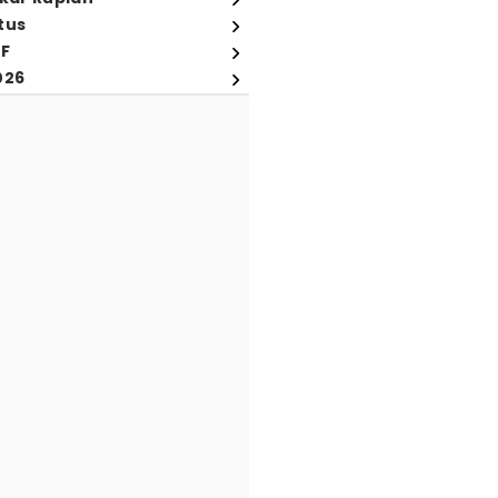
tus
FF
026