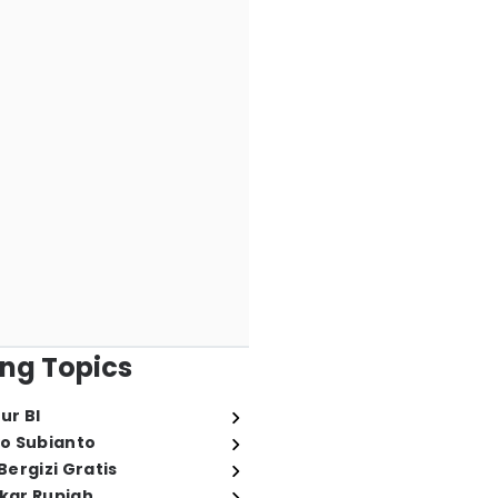
ng Topics
ur BI
o Subianto
ergizi Gratis
ukar Rupiah