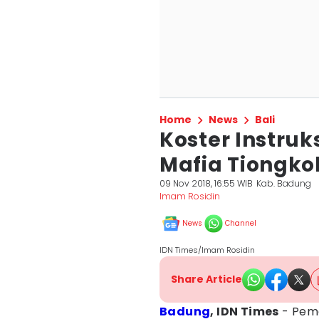
Home
News
Bali
Koster Instruk
Mafia Tiongko
09 Nov 2018, 16:55 WIB
Kab. Badung
Imam Rosidin
News
Channel
IDN Times/Imam Rosidin
Share Article
Badung
, IDN Times
- Peme