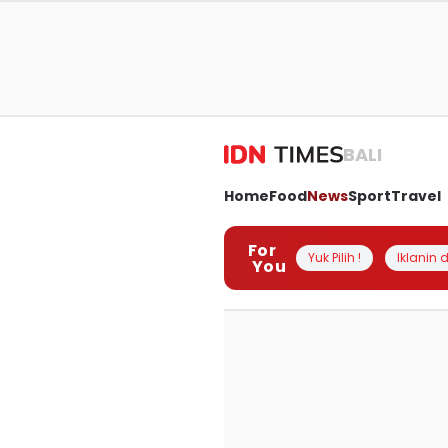
BALI
Home
Food
News
Sport
Travel
For
Yuk Pilih !
Iklanin d
You