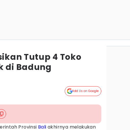
sikan Tutup 4 Toko
k di Badung
Add Us on Google
rintah Provinsi
Bali
akhirnya melakukan