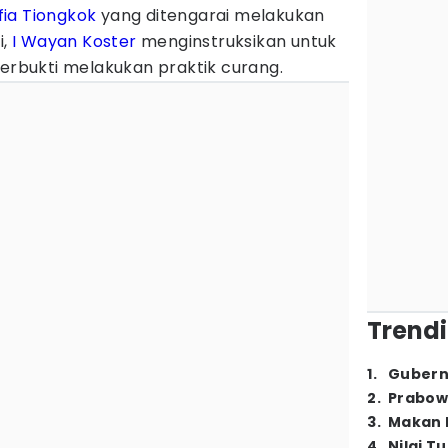
ia Tiongkok
yang ditengarai melakukan
i,
I Wayan Koster
menginstruksikan untuk
terbukti melakukan praktik curang.
Trendi
1
.
Gubern
2
.
Prabow
3
.
Makan B
4
.
Nilai T