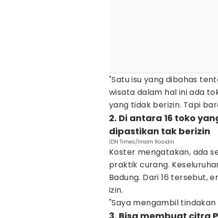
"Satu isu yang dibahas ten
wisata dalam hal ini ada tok
yang tidak berizin. Tapi b
2. Di antara 16 toko ya
dipastikan tak berizin
IDN Times/Imam Rosidin
Koster mengatakan, ada se
praktik curang. Keseluruh
Badung. Dari 16 tersebut, 
izin.
"Saya mengambil tindakan t
3. Bisa membuat citra P