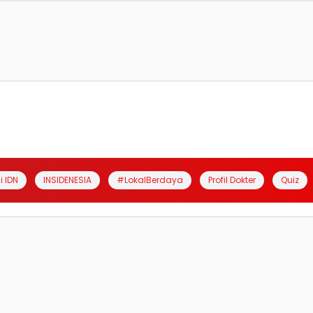
i IDN
INSIDENESIA
#LokalBerdaya
Profil Dokter
Quiz