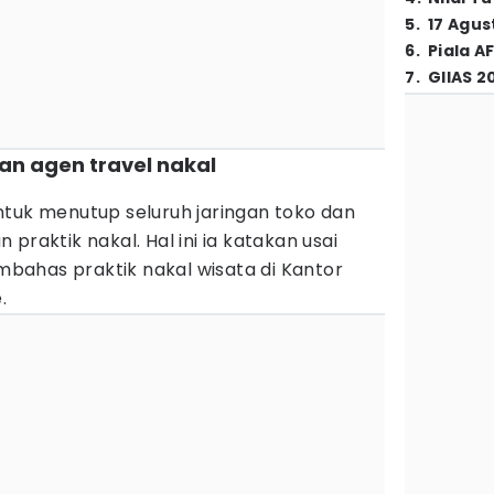
5
.
17 Agus
6
.
Piala A
7
.
GIIAS 2
dan agen travel nakal
ntuk menutup seluruh jaringan toko dan
praktik nakal. Hal ini ia katakan usai
ahas praktik nakal wisata di Kantor
.