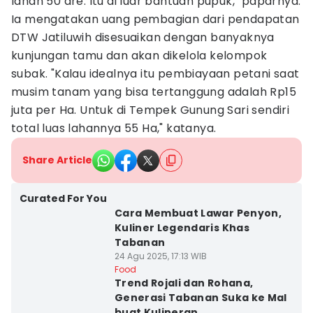
lahan 50 are. Itu di luar bantuan pupuk," paparnya.
Ia mengatakan uang pembagian dari pendapatan
DTW Jatiluwih disesuaikan dengan banyaknya
kunjungan tamu dan akan dikelola kelompok
subak. "Kalau idealnya itu pembiayaan petani saat
musim tanam yang bisa tertanggung adalah Rp15
juta per Ha. Untuk di Tempek Gunung Sari sendiri
total luas lahannya 55 Ha," katanya.
Share Article
Curated For You
Cara Membuat Lawar Penyon,
Kuliner Legendaris Khas
Tabanan
24 Agu 2025, 17:13 WIB
Food
Trend Rojali dan Rohana,
Generasi Tabanan Suka ke Mal
buat Kulineran