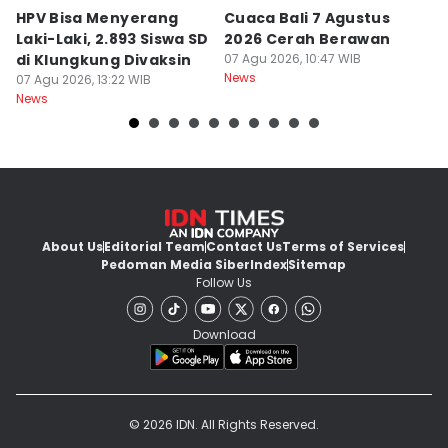
HPV Bisa Menyerang
Cuaca Bali 7 Agustus
N
Laki-Laki, 2.893 Siswa SD
2026 Cerah Berawan
M
di Klungkung Divaksin
07 Agu 2026, 10:47 WIB
J
News
07 Agu 2026, 13:22 WIB
T
06
News
Ne
About Us
Editorial Team
Contact Us
Terms of Services
Pedoman Media Siber
Index
Sitemap
Follow Us
Download
© 2026 IDN. All Rights Reserved.