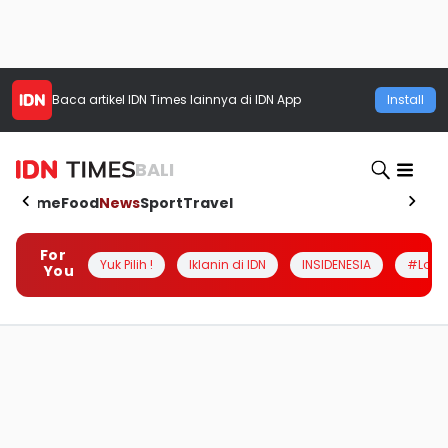
Baca artikel
IDN Times
lainnya di IDN App
Install
BALI
Home
Food
News
Sport
Travel
For
Yuk Pilih !
Iklanin di IDN
INSIDENESIA
#Loka
You