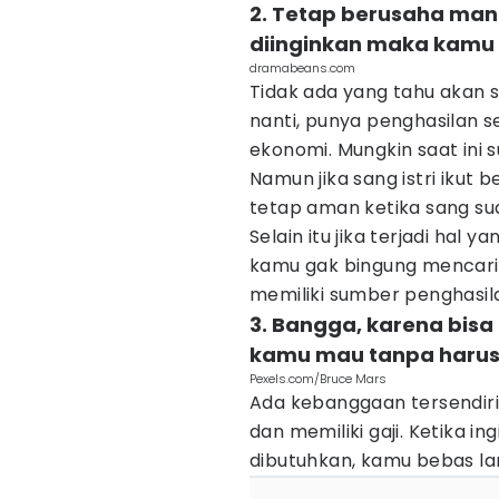
2. Tetap berusaha mandi
diinginkan maka kamu
dramabeans.com
Tidak ada yang tahu akan
nanti, punya penghasilan 
ekonomi. Mungkin saat ini 
Namun jika sang istri ikut 
tetap aman ketika sang su
Selain itu jika terjadi hal y
kamu gak bingung mencari 
memiliki sumber penghasila
3. Bangga, karena bis
kamu mau tanpa harus 
Pexels.com/Bruce Mars
Ada kebanggaan tersendiri
dan memiliki gaji. Ketika i
dibutuhkan, kamu bebas l