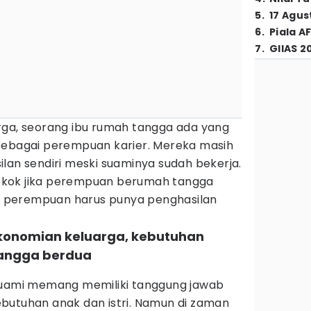
5
.
17 Agus
6
.
Piala A
7
.
GIIAS 2
rga, seorang ibu rumah tangga ada yang
sebagai perempuan karier. Mereka masih
lan sendiri meski suaminya sudah bekerja.
kok jika perempuan berumah tangga
san perempuan harus punya penghasilan
konomian keluarga, kebutuhan
sangga berdua
suami memang memiliki tanggung jawab
butuhan anak dan istri. Namun di zaman