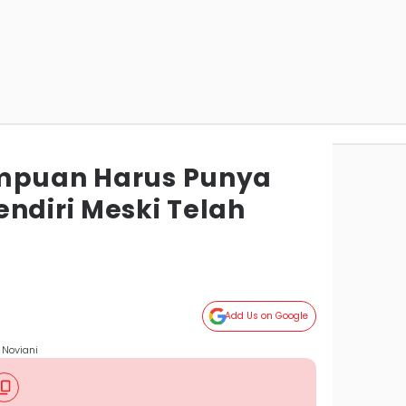
empuan Harus Punya
ndiri Meski Telah
Add Us on Google
 Noviani