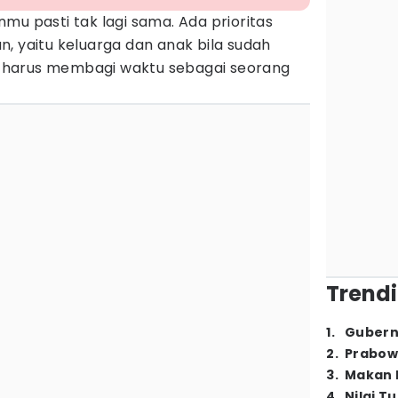
mu pasti tak lagi sama. Ada prioritas
, yaitu keluarga dan anak bila sudah
harus membagi waktu sebagai seorang
Trendi
1
.
Gubern
2
.
Prabow
3
.
Makan B
4
.
Nilai T