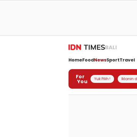
BALI
Home
Food
News
Sport
Travel
For
Yuk Pilih !
Iklanin d
You