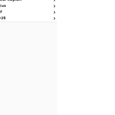
tus
FF
026