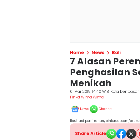
Home
News
Bali
7 Alasan Per
Penghasilan Se
Menikah
01 Mar 2019, 14:40 WIB
Kota Denpasar
Pinka Wima Wima
News
Channel
Ilsutrasi pernikahan/pinterest.com/artika
Share Article