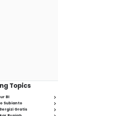
ng Topics
ur BI
o Subianto
ergizi Gratis
ukar Rupiah