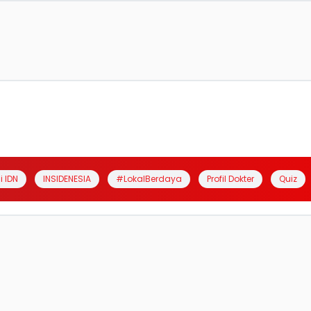
i IDN
INSIDENESIA
#LokalBerdaya
Profil Dokter
Quiz