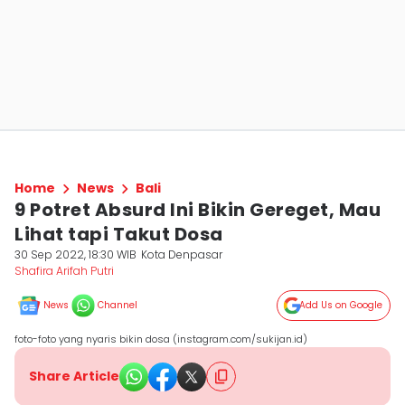
Home
News
Bali
9 Potret Absurd Ini Bikin Gereget, Mau
Lihat tapi Takut Dosa
30 Sep 2022, 18:30 WIB
Kota Denpasar
Shafira Arifah Putri
News
Channel
Add Us on Google
foto-foto yang nyaris bikin dosa (instagram.com/sukijan.id)
Share Article