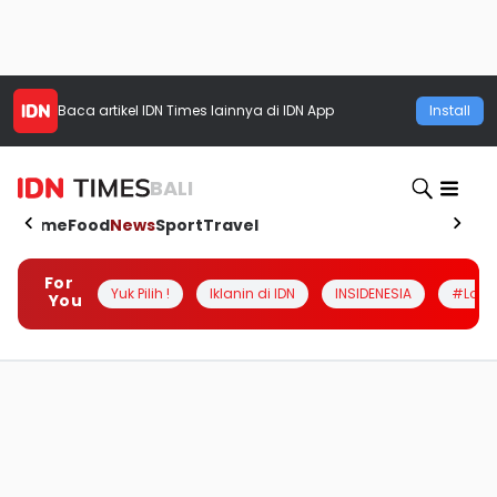
Baca artikel
IDN Times
lainnya di IDN App
Install
BALI
Home
Food
News
Sport
Travel
For
Yuk Pilih !
Iklanin di IDN
INSIDENESIA
#Loka
You