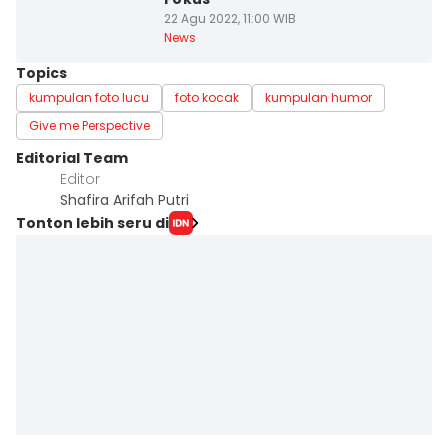
22 Agu 2022, 11:00 WIB
News
Topics
kumpulan foto lucu
foto kocak
kumpulan humor
Give me Perspective
Editorial Team
Editor
Shafira Arifah Putri
Tonton lebih seru di