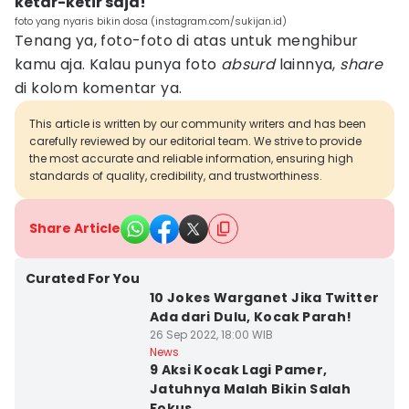
ketar-ketir saja!
foto yang nyaris bikin dosa (instagram.com/sukijan.id)
Tenang ya, foto-foto di atas untuk menghibur
kamu aja. Kalau punya foto
absurd
lainnya,
share
di kolom komentar ya.
This article is written by our community writers and has been
carefully reviewed by our editorial team. We strive to provide
the most accurate and reliable information, ensuring high
standards of quality, credibility, and trustworthiness.
Share Article
Curated For You
10 Jokes Warganet Jika Twitter
Ada dari Dulu, Kocak Parah!
26 Sep 2022, 18:00 WIB
News
9 Aksi Kocak Lagi Pamer,
Jatuhnya Malah Bikin Salah
Fokus