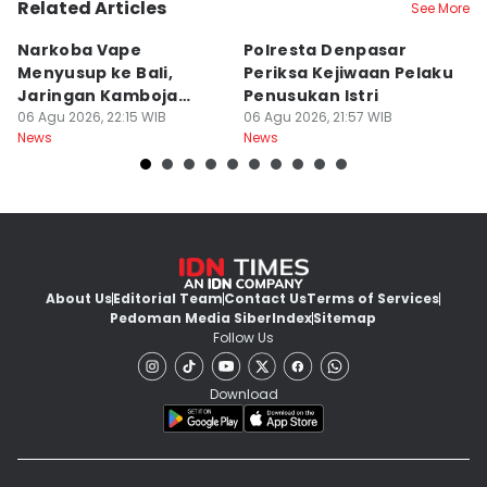
Related Articles
See More
Narkoba Vape
Polresta Denpasar
4
Menyusup ke Bali,
Periksa Kejiwaan Pelaku
T
Jaringan Kamboja
Penusukan Istri
d
Terbongkar
06 Agu 2026, 22:15 WIB
06 Agu 2026, 21:57 WIB
06
News
News
Ne
About Us
Editorial Team
Contact Us
Terms of Services
Pedoman Media Siber
Index
Sitemap
Follow Us
Download