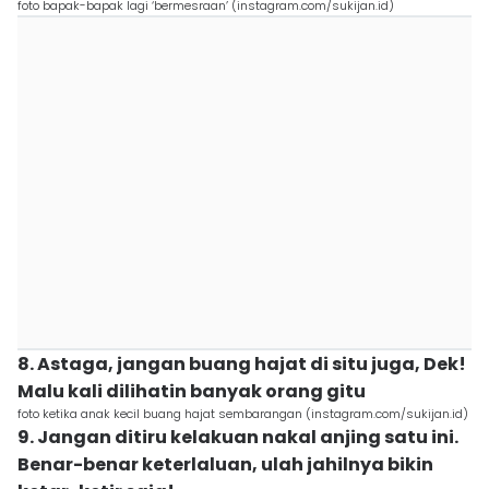
foto bapak-bapak lagi ‘bermesraan’ (instagram.com/sukijan.id)
8. Astaga, jangan buang hajat di situ juga, Dek!
Malu kali dilihatin banyak orang gitu
foto ketika anak kecil buang hajat sembarangan (instagram.com/sukijan.id)
9. Jangan ditiru kelakuan nakal anjing satu ini.
Benar-benar keterlaluan, ulah jahilnya bikin