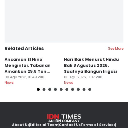
Related Articles
See More
Ancaman El Nino
Hari Baik Menurut Hindu
H
Mengintai, Tabanan
Bali 8 Agustus 2026,
Pa
Amankan 29,8 Ton
Saatnya Bangun Irigasi
A
Beras
08 Agu 2026, 18:49 WIB
08 Agu 2026, 11:07 WIB
08
News
News
Ne
About Us
Editorial Team
Contact Us
Terms of Services