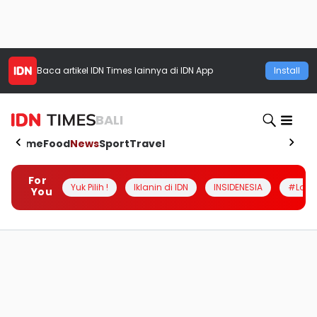
Baca artikel
IDN Times
lainnya di IDN App
Install
BALI
Home
Food
News
Sport
Travel
For
Yuk Pilih !
Iklanin di IDN
INSIDENESIA
#Loka
You