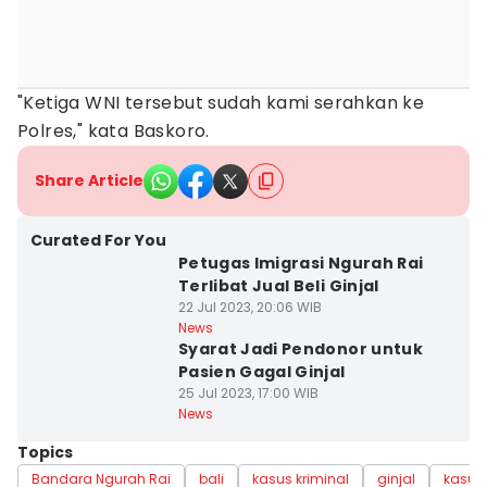
"Ketiga WNI tersebut sudah kami serahkan ke
Polres," kata Baskoro.
Share Article
Curated For You
Petugas Imigrasi Ngurah Rai
Terlibat Jual Beli Ginjal
22 Jul 2023, 20:06 WIB
News
Syarat Jadi Pendonor untuk
Pasien Gagal Ginjal
25 Jul 2023, 17:00 WIB
News
Topics
Bandara Ngurah Rai
bali
kasus kriminal
ginjal
kasus