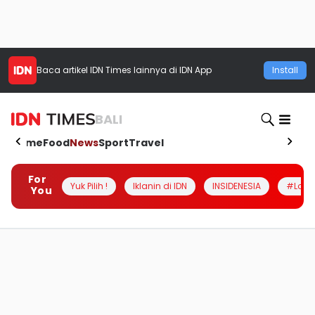
Baca artikel
IDN Times
lainnya di IDN App
Install
BALI
Home
Food
News
Sport
Travel
For
Yuk Pilih !
Iklanin di IDN
INSIDENESIA
#Loka
You