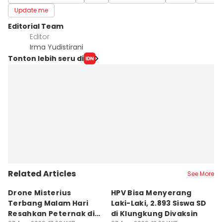
Update me
Editorial Team
Editor
Irma Yudistirani
Tonton lebih seru di
Related Articles
See More
Drone Misterius
HPV Bisa Menyerang
C
Terbang Malam Hari
Laki-Laki, 2.893 Siswa SD
2
Resahkan Peternak di
di Klungkung Divaksin
07