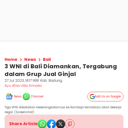
Home
News
Bali
3 WNI di Bali Diamankan, Tergabung
dalam Grup Jual Ginjal
27 Jul 2023, 18:17 WIB
Kab. Badung
Ayu Afria Ulita Ermalia
News
Channel
Add Us on Google
Tiga WNI dibatalkan keberangkatannya ke Kamboja terindikasi akan bekerja
ilegal. (Screenshot)
Share Article