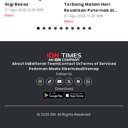
Gigi Bekas
Terbang Malam Hari
La
07 Agu 2026, 21:30 WIB
Resahkan Peternak di
d
News
Marga Tabanan
07 Agu 2026, 17:20 WIB
07
News
Ne
About Us
Editorial Team
Contact Us
Terms of Services
Pedoman Media Siber
Index
Sitemap
Follow Us
Download
© 2026 IDN. All Rights Reserved.