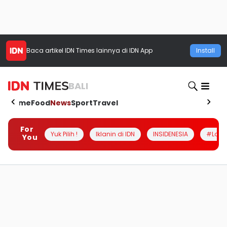
Baca artikel
IDN Times
lainnya di IDN App
Install
BALI
Home
Food
News
Sport
Travel
For
Yuk Pilih !
Iklanin di IDN
INSIDENESIA
#Loka
You