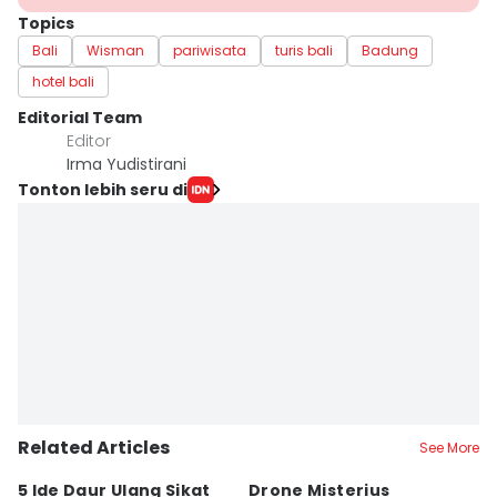
Topics
Bali
Wisman
pariwisata
turis bali
Badung
hotel bali
Editorial Team
Editor
Irma Yudistirani
Tonton lebih seru di
Related Articles
See More
5 Ide Daur Ulang Sikat
Drone Misterius
H