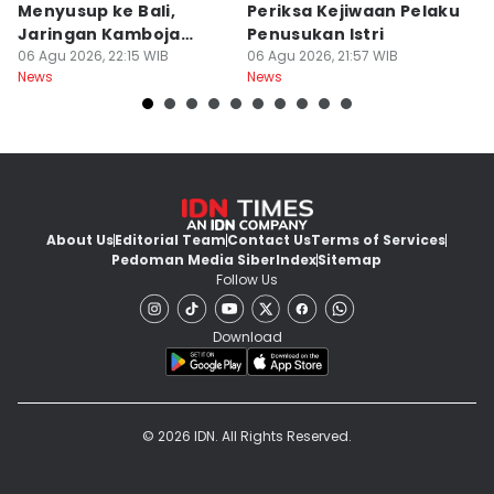
Menyusup ke Bali,
Periksa Kejiwaan Pelaku
T
Jaringan Kamboja
Penusukan Istri
d
Terbongkar
06 Agu 2026, 22:15 WIB
06 Agu 2026, 21:57 WIB
06
News
News
Ne
About Us
Editorial Team
Contact Us
Terms of Services
Pedoman Media Siber
Index
Sitemap
Follow Us
Download
© 2026 IDN. All Rights Reserved.