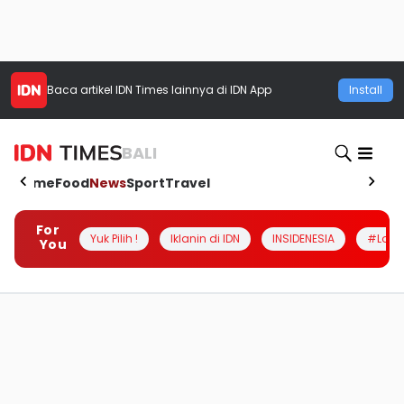
Baca artikel
IDN Times
lainnya di IDN App
Install
BALI
Home
Food
News
Sport
Travel
For
Yuk Pilih !
Iklanin di IDN
INSIDENESIA
#Loka
You