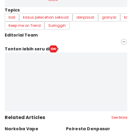
Topics
bali
kasus pelecehan seksual
denpasar
gianyar
kas
Keep me on Trend
Sulinggih
Editorial Team
Editor
Tonton lebih seru di
Ayu Afria Ulita Ermalia
Editor
Ni Ketut Sudiani
Related Articles
See More
Narkoba Vape
Polresta Denpasar
4