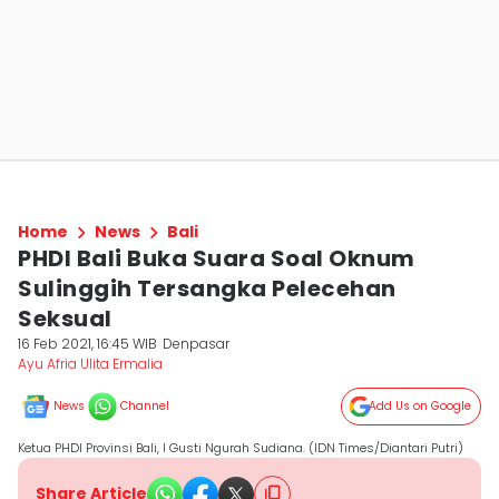
Home
News
Bali
PHDI Bali Buka Suara Soal Oknum
Sulinggih Tersangka Pelecehan
Seksual
16 Feb 2021, 16:45 WIB
Denpasar
Ayu Afria Ulita Ermalia
News
Channel
Add Us on Google
Ketua PHDI Provinsi Bali, I Gusti Ngurah Sudiana. (IDN Times/Diantari Putri)
Share Article