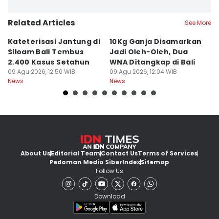
Related Articles
See More
Kateterisasi Jantung di
10Kg Ganja Disamarkan
B
Siloam Bali Tembus
Jadi Oleh-Oleh, Dua
P
2.400 Kasus Setahun
WNA Ditangkap di Bali
G
09 Agu 2026, 12:50 WIB
09 Agu 2026, 12:04 WIB
Ba
09
News
News
Ne
About Us
Editorial Team
Contact Us
Terms of Services
Pedoman Media Siber
Index
Sitemap
Follow Us
Download