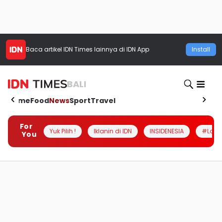
Baca artikel
IDN Times
lainnya di IDN App
Install
BALI
Home
Food
News
Sport
Travel
For
Yuk Pilih !
Iklanin di IDN
INSIDENESIA
#Loka
You