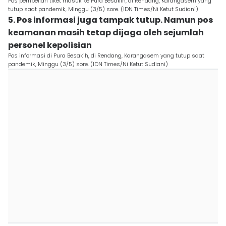
Pos pembelian tiket masuk ke Pura Besakih, di Rendang, Karangasem yang
tutup saat pandemik, Minggu (3/5) sore. (IDN Times/Ni Ketut Sudiani)
5. Pos informasi juga tampak tutup. Namun pos
keamanan masih tetap dijaga oleh sejumlah
personel kepolisian
Pos informasi di Pura Besakih, di Rendang, Karangasem yang tutup saat
pandemik, Minggu (3/5) sore. (IDN Times/Ni Ketut Sudiani)