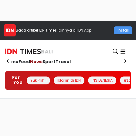
Baca artikel
IDN Times
lainnya di IDN App
Install
BALI
Home
Food
News
Sport
Travel
For
Yuk Pilih !
Iklanin di IDN
INSIDENESIA
#Loka
You