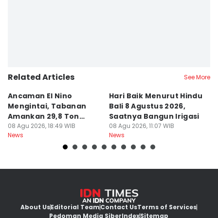
Related Articles
See More
Ancaman El Nino
Hari Baik Menurut Hindu
H
Mengintai, Tabanan
Bali 8 Agustus 2026,
Pa
Amankan 29,8 Ton
Saatnya Bangun Irigasi
A
Beras
08 Agu 2026, 18:49 WIB
08 Agu 2026, 11:07 WIB
08
News
News
Ne
About Us
Editorial Team
Contact Us
Terms of Services
Pedoman Media Siber
Index
Sitemap