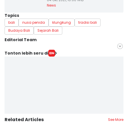
News
Topics
bali
nusa penida
klungkung
tradisi bali
Budaya Bali
Sejarah Bali
Editorial Team
Editor
Tonton lebih seru di
Ayu Afria Ulita Ermalia
Editor
Irma Yudistirani
Related Articles
See More