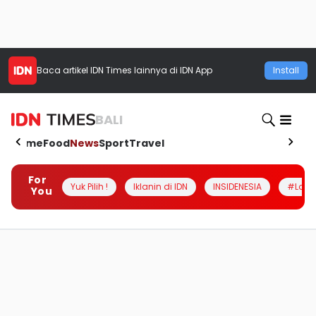
Baca artikel
IDN Times
lainnya di IDN App
Install
BALI
Home
Food
News
Sport
Travel
For
Yuk Pilih !
Iklanin di IDN
INSIDENESIA
#Loka
You