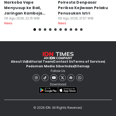
Narkoba Vape
Polresta Denpasar
4
Menyusup ke Bali,
Periksa Kejiwaan Pelaku
T
Jaringan Kamboja
Penusukan Istri
d
Terbongkar
06 Agu 2026, 22:15 WIB
06 Agu 2026, 21:57 WIB
06
News
News
Ne
About Us
Editorial Team
Contact Us
Terms of Services
Pedoman Media Siber
Index
Sitemap
Follow Us
Download
© 2026 IDN. All Rights Reserved.