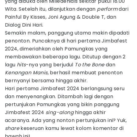
yang dibuka oleh Milledenials sekitar pukul 18.00
Wita. Setelah itu, dilanjutkan dengan
perform
dari
Painful By Kisses, Joni Agung & Double T, dan
Dialog Dini Hari.
Semakin malam, panggung utama makin dipadati
penonton. Puncaknya di hari pertama Jimbafest
2024, dimeriahkan oleh Pamungkas yang
membawakan beberapa lagu. Ditutup dengan 2
lagu
hits
-nya yang berjudul
To the Bone
dan
Kenangan Manis
, berhasil membuat penonton
bernyanyi bersama hingga akhir.
Hari pertama Jimbafest 2024 berlangsung seru
dan menyenangkan. Ditambah lagi dengan
pertunjukan Pamungkas yang bikin panggung
Jimbafest 2024
sing-along
hingga akhir
acaranya. Ada yang nonton pertunjukan ini? Yuk,
share
keseruan kamu lewat kolom komentar di
bawah ini!