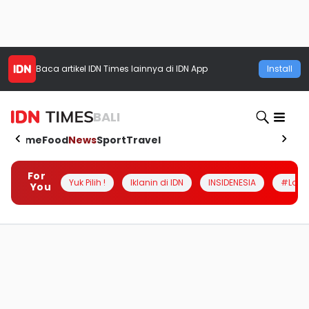
Baca artikel
IDN Times
lainnya di IDN App
Install
BALI
Home
Food
News
Sport
Travel
For
Yuk Pilih !
Iklanin di IDN
INSIDENESIA
#Loka
You