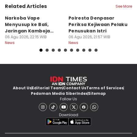
Related Articles
See More
Narkoba Vape
Polresta Denpasar
4
Menyusup ke Bali,
Periksa Kejiwaan Pelaku
T
Jaringan Kamboja
Penusukan Istri
d
Terbongkar
06 Agu 2026, 22:15 WIB
06 Agu 2026, 21:57 WIB
06
News
News
Ne
About Us
Editorial Team
Contact Us
Terms of Services
Pedoman Media Siber
Index
Sitemap
Follow Us
Download