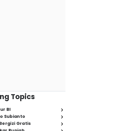
ng Topics
ur BI
o Subianto
ergizi Gratis
ukar Rupiah