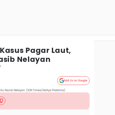
Kasus Pagar Laut,
asib Nelayan
r
Add Us on Google
ntu Nasib Nelayan. (IDN Times/Aditya Pratama)