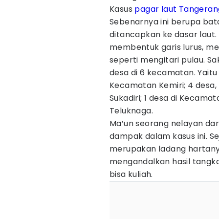
Kasus
pagar laut Tangeran
Sebenarnya ini berupa bat
ditancapkan ke dasar laut.
membentuk garis lurus, me
seperti mengitari pulau. 
desa di 6 kecamatan. Yaitu
Kecamatan Kemiri; 4 desa,
Sukadiri; 1 desa di Kecama
Teluknaga.
Ma’un seorang nelayan dari
dampak dalam kasus ini. Seja
merupakan ladang hartanya
mengandalkan hasil tangka
bisa kuliah.