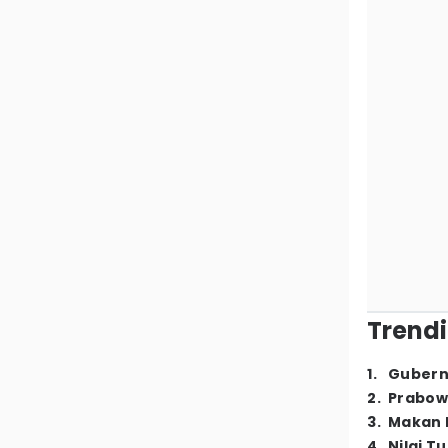
Trendi
1
.
Gubern
2
.
Prabow
3
.
Makan B
4
.
Nilai T