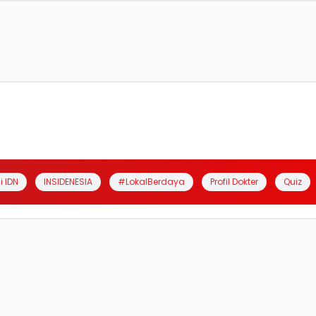
i IDN
INSIDENESIA
#LokalBerdaya
Profil Dokter
Quiz