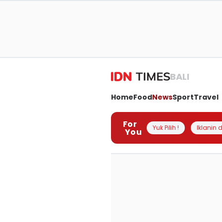
BALI
Home
Food
News
Sport
Travel
For
Yuk Pilih !
Iklanin d
You