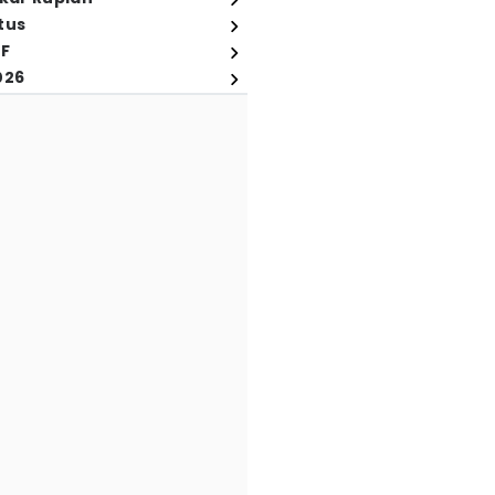
tus
FF
026