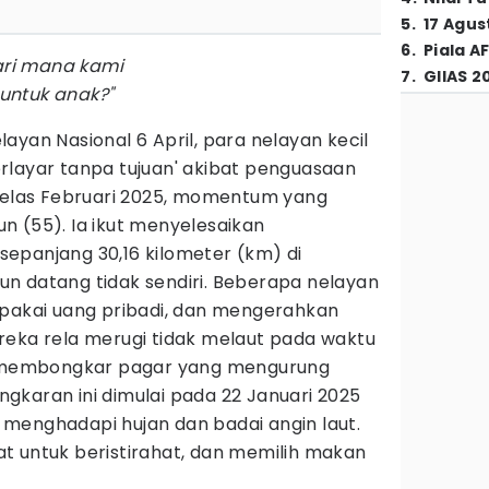
5
.
17 Agus
6
.
Piala A
dari mana kami
7
.
GIIAS 2
untuk anak?"
ayan Nasional 6 April, para nelayan kecil
rlayar tanpa tujuan' akibat penguasaan
 belas Februari 2025, momentum yang
n (55). Ia ikut menyelesaikan
epanjang 30,16 kilometer (km) di
n datang tidak sendiri. Beberapa nelayan
 pakai uang pribadi, dan mengerahkan
reka rela merugi tidak melaut pada waktu
u: membongkar pagar yang mengurung
gkaran ini dimulai pada 22 Januari 2025
ri menghadapi hujan dan badai angin laut.
t untuk beristirahat, dan memilih makan