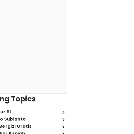
ng Topics
ur BI
o Subianto
ergizi Gratis
ukar Rupiah