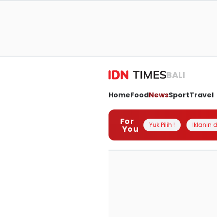
BALI
Home
Food
News
Sport
Travel
For
Yuk Pilih !
Iklanin d
You