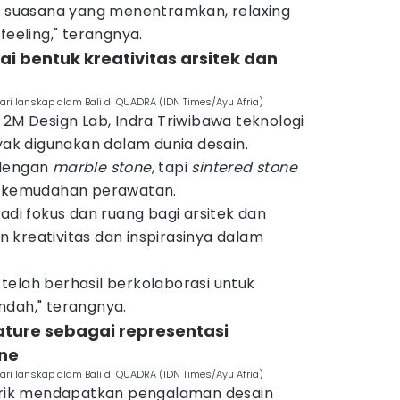
an suasana yang menentramkan, relaxing
feeling," terangnya.
ai bentuk kreativitas arsitek dan
dari lanskap alam Bali di QUADRA (IDN Times/Ayu Afria)
 2M Design Lab, Indra Triwibawa teknologi
yak digunakan dalam dunia desain.
 dengan
marble stone
, tapi
sintered stone
am kemudahan perawatan.
di fokus dan ruang bagi arsitek dan
 kreativitas dan inspirasinya dalam
telah berhasil berkolaborasi untuk
ndah," terangnya.
ature sebagai representasi
one
dari lanskap alam Bali di QUADRA (IDN Times/Ayu Afria)
tarik mendapatkan pengalaman desain