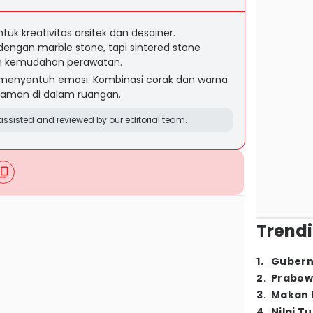
tuk kreativitas arsitek dan desainer.
dengan marble stone, tapi sintered stone
am kemudahan perawatan.
 menyentuh emosi. Kombinasi corak dan warna
raman di dalam ruangan.
ssisted and reviewed by our editorial team.
Trendi
1
.
Gubern
2
.
Prabow
3
.
Makan B
4
.
Nilai T