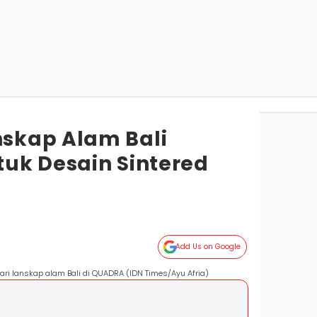
skap Alam Bali
uk Desain Sintered
Add Us on Google
dari lanskap alam Bali di QUADRA (IDN Times/Ayu Afria)