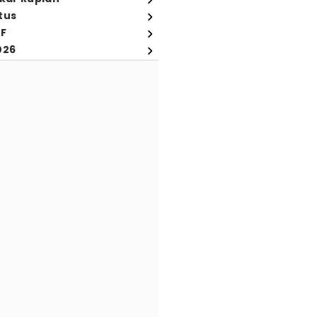
tus
FF
026