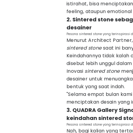
istirahat, bisa menciptak
feeling, ataupun emotional 
2. Sintered stone sebag
desainer
Pesona sintered stone yang terinspirasi 
Menurut Architect Partner,
sintered stone
saat ini ban
Keindahannya tidak kalah
disebut lebih unggul dal
Inovasi
sintered stone
menja
desainer untuk menuangkan
bentuk yang saat indah.
"Selama empat bulan kami 
menciptakan desain yang i
3. QUADRA Gallery Sign
keindahan sintered st
Pesona sintered stone yang terinspirasi 
Nah, bagi kalian yang ter