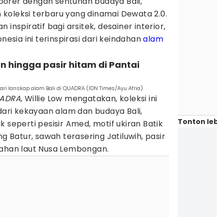
orer dengan sentuhan budaya Bali,
koleksi terbaru yang dinamai Dewata 2.0.
inspiratif bagi arsitek, desainer interior,
nesia ini terinspirasi dari keindahan
alam
ran hingga pasir hitam di Pantai
dari lanskap alam Bali di QUADRA (IDN Times/Ayu Afria)
UADRA
, Willie Low mengatakan, koleksi ini
 dari kekayaan alam dan budaya Bali,
Tonton leb
 seperti pesisir Amed, motif ukiran Batik
ng Batur, sawah terasering Jatiluwih, pasir
dahan laut Nusa Lembongan.