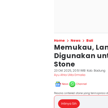
Home
News
Bali
Memukau, Lan
Digunakan unt
Stone
23 Okt 2025, 20:51 WIB
Kab. Badung
Ayu Afria Ulita Ermalia
News
Channel
Pesona sintered stone yang terinspirasi 
Intinya Sih