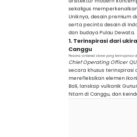
arsitektur modern kontemp
sekaligus memperkenalkan 
Uniknya, desain premium dan 
serta pecinta desain di Indo
dan budaya Pulau Dewata.
1. Terinspirasi dari uki
Canggu
Pesona sintered stone yang terinspirasi 
Chief Operating Officer Q
secara khusus terinspirasi
merefleksikan elemen ikonik
Bali, lanskap vulkanik Gunu
hitam di Canggu, dan kein