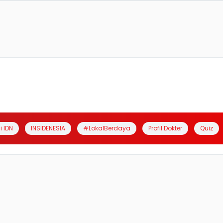
i IDN
INSIDENESIA
#LokalBerdaya
Profil Dokter
Quiz