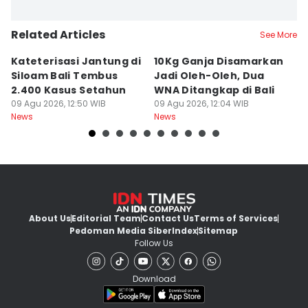
Related Articles
See More
Kateterisasi Jantung di
10Kg Ganja Disamarkan
B
Siloam Bali Tembus
Jadi Oleh-Oleh, Dua
P
2.400 Kasus Setahun
WNA Ditangkap di Bali
G
09 Agu 2026, 12:50 WIB
09 Agu 2026, 12:04 WIB
Ba
09
News
News
Ne
About Us
Editorial Team
Contact Us
Terms of Services
Pedoman Media Siber
Index
Sitemap
Follow Us
Download