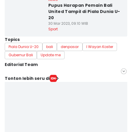
Pupus Harapan Pemain Bali
United Tampil di Piala Dunia U-
20
30 Mar 2023, 09:10 WIB
Sport
Topics
Piala Dunia U-20
bali
denpasar
I Wayan Koster
Gubernur Bali
Update me
Editorial Team
Editor
Tonton lebih seru di
Ayu Afria Ulita Ermalia
Editor
Irma Yudistirani