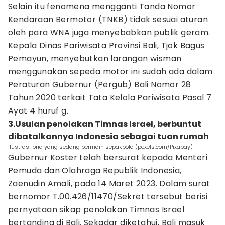
Selain itu fenomena mengganti Tanda Nomor
Kendaraan Bermotor (TNKB) tidak sesuai aturan
oleh para WNA juga menyebabkan publik geram.
Kepala Dinas Pariwisata Provinsi Bali, Tjok Bagus
Pemayun, menyebutkan larangan wisman
menggunakan sepeda motor ini sudah ada dalam
Peraturan Gubernur (Pergub) Bali Nomor 28
Tahun 2020 terkait Tata Kelola Pariwisata Pasal 7
Ayat 4 huruf g.
3.Usulan penolakan Timnas Israel, berbuntut
dibatalkannya Indonesia sebagai tuan rumah
ilustrasi pria yang sedang bermain sepakbola (pexels.com/Pixabay)
Gubernur Koster telah bersurat kepada Menteri
Pemuda dan Olahraga Republik Indonesia,
Zaenudin Amali, pada 14 Maret 2023. Dalam surat
bernomor T.00.426/11470/Sekret tersebut berisi
pernyataan sikap penolakan Timnas Israel
bertanding di Bali. Sekadar diketahui, Bali masuk