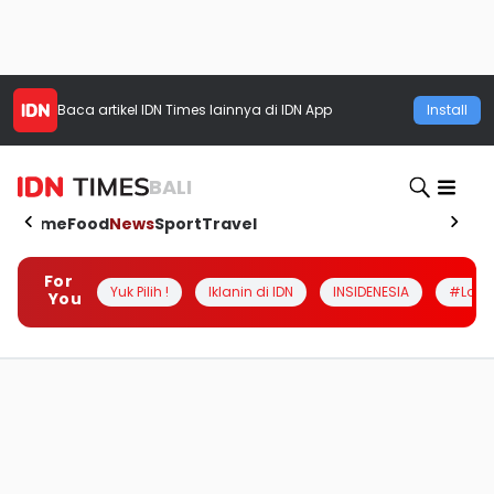
Baca artikel
IDN Times
lainnya di IDN App
Install
BALI
Home
Food
News
Sport
Travel
For
Yuk Pilih !
Iklanin di IDN
INSIDENESIA
#Loka
You