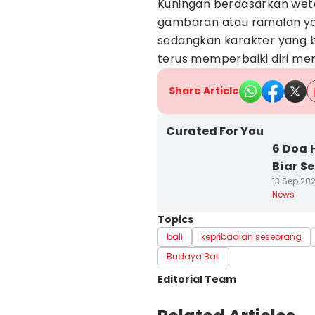
Kuningan berdasarkan weton
gambaran atau ramalan ya.
sedangkan karakter yang bu
terus memperbaiki diri men
Share Article
Curated For You
6 Doa 
Biar S
13 Sep 202
News
Topics
bali
kepribadian seseorang
Budaya Bali
Editorial Team
Editor