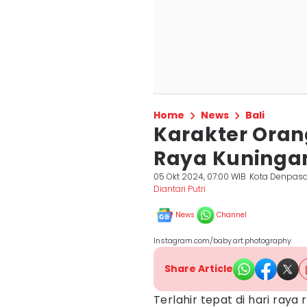
Home
News
Bali
Karakter Orang
Raya Kuningan
05 Okt 2024, 07:00 WIB
Kota Denpasa
Diantari Putri
News
Channel
Instagram.com/baby.art.photography
Share Article
Terlahir tepat di hari raya