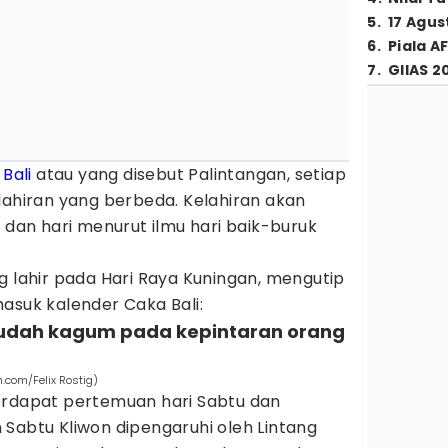
5
.
17 Agus
6
.
Piala A
7
.
GIIAS 2
k
Bali
atau yang disebut Palintangan, setiap
lahiran yang berbeda. Kelahiran akan
u dan hari menurut ilmu hari baik-buruk
g lahir pada Hari Raya Kuningan, mengutip
asuk kalender Caka Bali:
 mudah kagum pada kepintaran orang
.com/Felix Rostig)
erdapat pertemuan hari Sabtu dan
Sabtu Kliwon dipengaruhi oleh Lintang