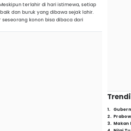
Meskipun terlahir di hari istimewa, setiap
 baik dan buruk yang dibawa sejak lahir.
er seseorang konon bisa dibaca dari
Trendi
1
.
Gubern
2
.
Prabow
3
.
Makan B
4
.
Nilai T