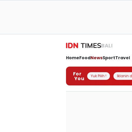
BALI
Home
Food
News
Sport
Travel
For
Yuk Pilih !
Iklanin d
You