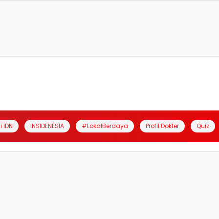
i IDN
INSIDENESIA
#LokalBerdaya
Profil Dokter
Quiz