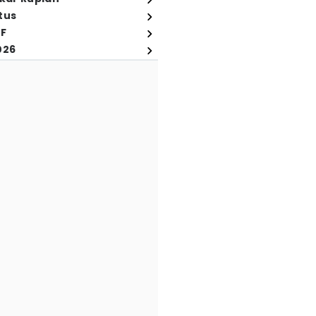
tus
FF
026