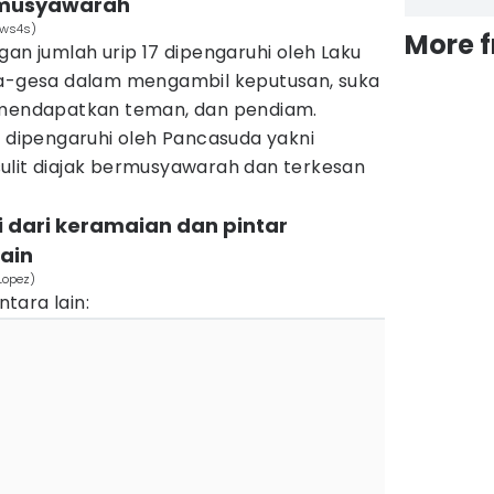
k musyawarah
aws4s)
More 
gan jumlah urip 17 dipengaruhi oleh Laku
sa-gesa dalam mengambil keputusan, suka
t mendapatkan teman, dan pendiam.
a dipengaruhi oleh Pancasuda yakni
ulit diajak bermusyawarah dan terkesan
i dari keramaian dan pintar
ain
Lopez)
tara lain: