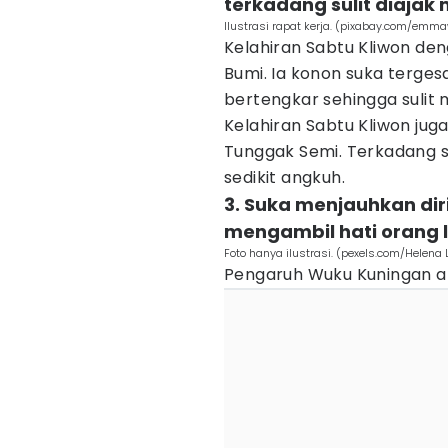
terkadang sulit diaja
Ilustrasi rapat kerja. (pixabay.com/emm
Kelahiran Sabtu Kliwon den
Bumi. Ia konon suka terge
bertengkar sehingga suli
Kelahiran Sabtu Kliwon jug
Tunggak Semi. Terkadang s
sedikit angkuh.
3. Suka menjauhkan dir
mengambil hati orang l
Foto hanya ilustrasi. (pexels.com/Helena 
Pengaruh Wuku Kuningan an