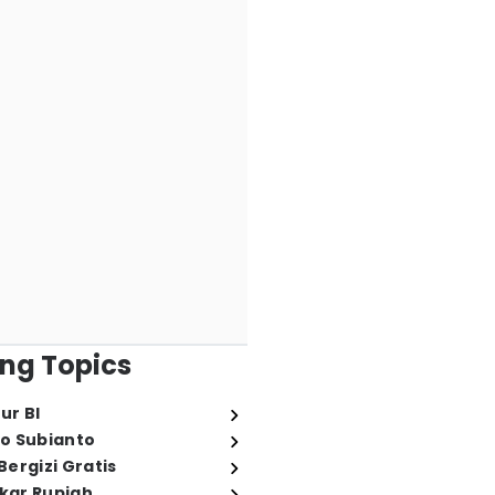
ng Topics
ur BI
o Subianto
ergizi Gratis
ukar Rupiah