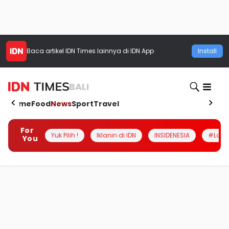
Baca artikel
IDN Times
lainnya di IDN App
Install
BALI
Home
Food
News
Sport
Travel
For
Yuk Pilih !
Iklanin di IDN
INSIDENESIA
#Loka
You