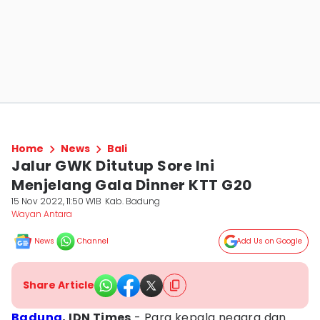
Home
News
Bali
Jalur GWK Ditutup Sore Ini
Menjelang Gala Dinner KTT G20
15 Nov 2022, 11:50 WIB
Kab. Badung
Wayan Antara
News
Channel
Add Us on Google
Share Article
Badung
, IDN Times
- Para kepala negara dan