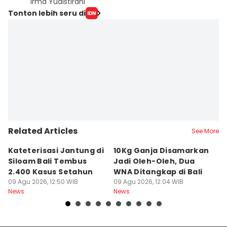
Irma Yudistirani
Tonton lebih seru di
Related Articles
See More
Kateterisasi Jantung di
10Kg Ganja Disamarkan
B
Siloam Bali Tembus
Jadi Oleh-Oleh, Dua
P
2.400 Kasus Setahun
WNA Ditangkap di Bali
G
09 Agu 2026, 12:50 WIB
09 Agu 2026, 12:04 WIB
Ba
09
News
News
Ne