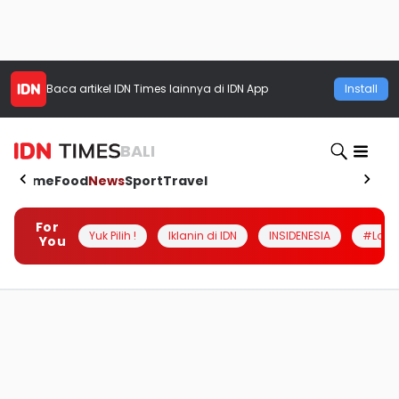
Baca artikel
IDN Times
lainnya di IDN App
Install
BALI
Home
Food
News
Sport
Travel
For
Yuk Pilih !
Iklanin di IDN
INSIDENESIA
#Loka
You