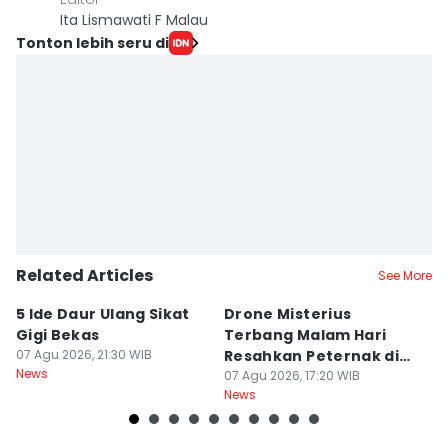
Ita Lismawati F Malau
Tonton lebih seru di
Related Articles
See More
5 Ide Daur Ulang Sikat
Drone Misterius
H
Gigi Bekas
Terbang Malam Hari
La
07 Agu 2026, 21:30 WIB
Resahkan Peternak di
d
News
Marga Tabanan
07 Agu 2026, 17:20 WIB
07
News
Ne