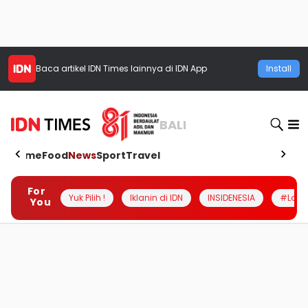
Baca artikel
IDN Times
lainnya di IDN App
Install
BALI
Home
Food
News
Sport
Travel
For
Yuk Pilih !
Iklanin di IDN
INSIDENESIA
#Loka
You