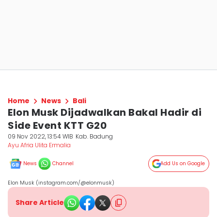
Home
News
Bali
Elon Musk Dijadwalkan Bakal Hadir di
Side Event KTT G20
09 Nov 2022, 13:54 WIB
Kab. Badung
Ayu Afria Ulita Ermalia
News
Channel
Add Us on Google
Elon Musk (instagram.com/@elonmusk)
Share Article