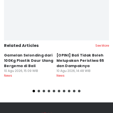
Related Articles
See More
Gamelan Selonding dari
[OPINI] Bali Tidak Boleh
[
100Kg Plastik Daur Ulang
Melupakan Peristiwa 65
Fa
Bergema di Bali
dan Dampaknya
M
10 Agu 2026, 15:09 WIB
10 Agu 2026, 14:48 WIB
10
News
News
Ne