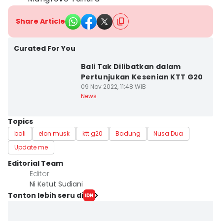
Share Article
Curated For You
Bali Tak Dilibatkan dalam
Pertunjukan Kesenian KTT G20
09 Nov 2022, 11:48 WIB
News
Topics
bali
elon musk
ktt g20
Badung
Nusa Dua
Update me
Editorial Team
Editor
Ni Ketut Sudiani
Tonton lebih seru di