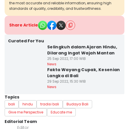
the most accurate and reliable information, ensuring high
standards of quality, credibility, and trustworthiness.
Share Article
Curated For You
Selingkuh dalam Ajaran Hindu,
Dilarang Ingat Wajah Mantan
25 Sep 2022, 17:00 WIB
News
Fakta Wayang Cupak, Kesenian
Langka di Bali
29 Sep 2022, 15:30 WIB
News
Topics
bali
hindu
tradisi bali
Budaya Bali
Give me Perspective
Educate me
Editorial Team
Editor