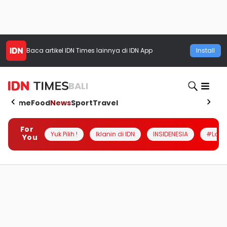
Baca artikel
IDN Times
lainnya di IDN App
Install
BALI
Home
Food
News
Sport
Travel
For
Yuk Pilih !
Iklanin di IDN
INSIDENESIA
#Loka
You