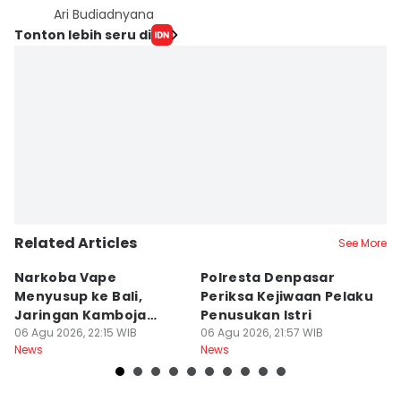
Ari Budiadnyana
Tonton lebih seru di
Related Articles
See More
Narkoba Vape
Polresta Denpasar
4
Menyusup ke Bali,
Periksa Kejiwaan Pelaku
T
Jaringan Kamboja
Penusukan Istri
d
Terbongkar
06 Agu 2026, 22:15 WIB
06 Agu 2026, 21:57 WIB
06
News
News
Ne