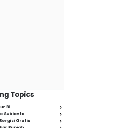
ng Topics
ur BI
o Subianto
ergizi Gratis
ukar Rupiah