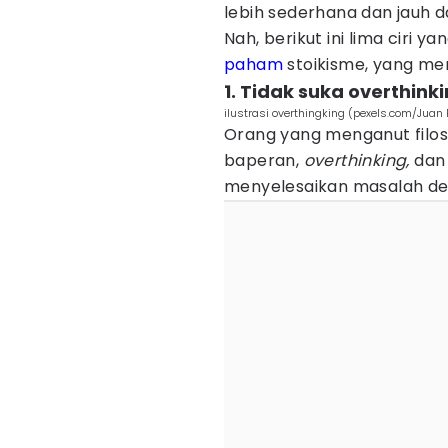
lebih sederhana dan jauh d
Nah, berikut ini lima ciri y
paham
stoikisme, yang me
1. Tidak suka overthink
ilustrasi overthingking (pexels.com/Juan
Orang yang menganut filoso
baperan,
overthinking,
dan
menyelesaikan masalah den