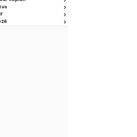
tus
FF
026