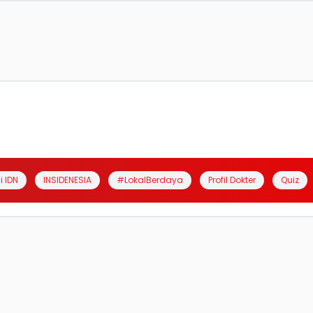
i IDN
INSIDENESIA
#LokalBerdaya
Profil Dokter
Quiz