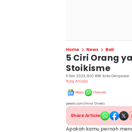
Home
News
Bali
5 Ciri Orang
Stoikisme
11 Feb 2023, 16:10 WIB
Kota Denpasar
Rizqi Amalia
News
Channel
pexels.com/Anna Shvets
Share Article
Apakah kamu pernah men