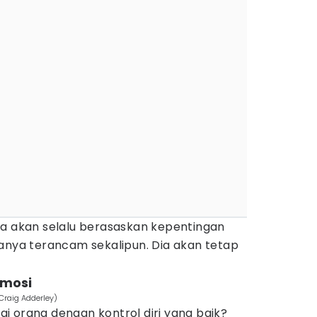
ia akan selalu berasaskan kepentingan
wanya terancam sekalipun. Dia akan tetap
emosi
raig Adderley)
i orang dengan kontrol diri yang baik?