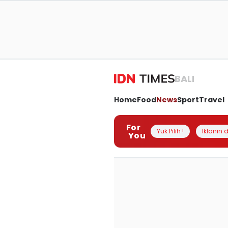
BALI
Home
Food
News
Sport
Travel
For
Yuk Pilih !
Iklanin d
You