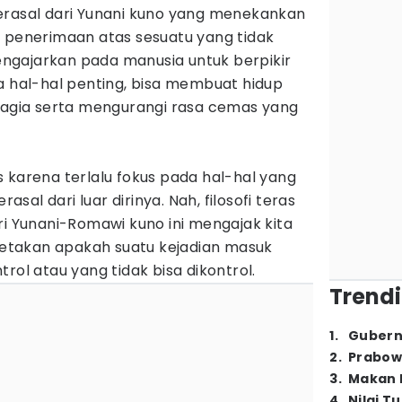
erasal dari Yunani kuno yang menekankan
n penerimaan atas sesuatu yang tidak
 mengajarkan pada manusia untuk berpikir
a hal-hal penting, bisa membuat hidup
ahagia serta mengurangi rasa cemas yang
 karena terlalu fokus pada hal-hal yang
rasal dari luar dirinya. Nah, filosofi teras
ri Yunani-Romawi kuno ini mengajak kita
takan apakah suatu kejadian masuk
rol atau yang tidak bisa dikontrol.
Trendi
1
.
Gubern
2
.
Prabow
3
.
Makan B
4
.
Nilai T