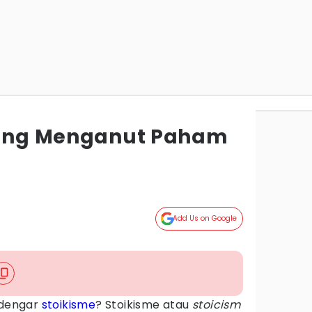
 yang Menganut Paham
Add Us on Google
dengar
stoikisme
? Stoikisme atau
stoicism