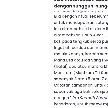
dengan sungguh-sung
ilustrasi daun kelor (pexels.com/Homesh
Bila dengan ritual sebelu
untuk mendapatkan setangka
lalu ditambah seikat daun il
ditambahkan Daun Awar-Qwa
kali pada tengkuk serta p
Ingatlah berdoa dan mem
melakukannya, karena semu
Maha Esa atau Ida Sang Hya
(hafal) doa atau mantra khu
Mantram (Mantram Tri San
sebanyak 3 atau 5 atau 7 ata
Catatan tambahan, untuk d
sebanyak tiga kali, selanjut
dengan "
Om Shantih Shant
kesadaran, untuk menyemp