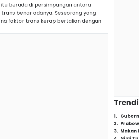
itu berada di persimpangan antara
ga trans benar adanya. Seseorang yang
a faktor trans kerap bertalian dengan
Trendi
1
.
Gubern
2
.
Prabow
3
.
Makan B
4
.
Nilai T