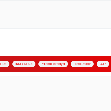
i IDN
INSIDENESIA
#LokalBerdaya
Profil Dokter
Quiz