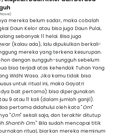
guh
 Nasre)
mnya mereka belum sadar, maka cobalah
i Daun Kelor atau bisa juga Daun Pulai,
alang sebanyak 11 helai. Bisa juga
r (kalau ada), lalu dipukulkan berkali-
unggung mereka yang terkena kesurupan.
ohon dengan sungguh-sungguh sebelum
a bisa terjadi atas kehendak Tuhan Yang
ng Widhi Wasa. Jika kamu tidak bisa
sus untuk ritual ini, maka Gayatri
dya bait pertama) bisa dipergunakan
u 9 atau 11 kali (dalam jumlah ganjil).
oa pertama didahului oleh kata "
Om
"
nya "
Om
" sekali saja, dan terakhir ditutup
ih Shantih Om
." Bila sudah mencapai titik
urnakan ritual, biarkan mereka meminum