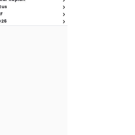
tus
FF
026