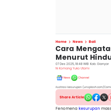
Home
News
Bali
Cara Mengata
Menurut Hindu
07 Des 2025, 18:48 WIB
Kab. Gianyar
Ni Komang Yuko Utami
News
Channel
ilustrasi kesurupan (unsplash.com/Camil
Share Article
Fenomena
kesurupan
mass