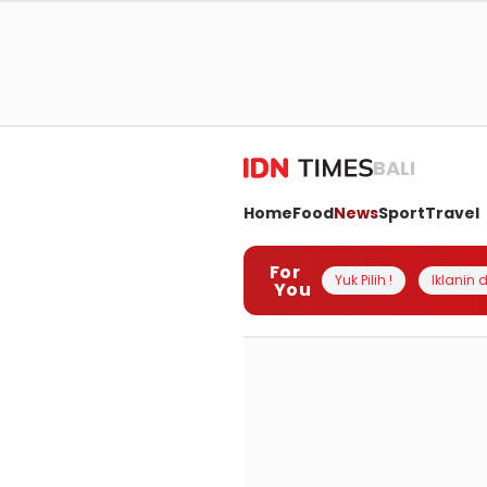
BALI
Home
Food
News
Sport
Travel
For
Yuk Pilih !
Iklanin d
You