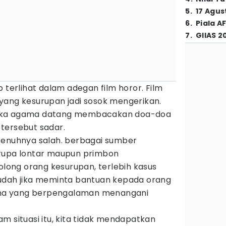
5
.
17 Agus
6
.
Piala A
7
.
GIIAS 2
 terlihat dalam adegan film horor. Film
yang kesurupan jadi sosok mengerikan.
uka agama datang membacakan doa-doa
tersebut sadar.
penuhnya salah. berbagai sumber
upa lontar maupun primbon
ong orang kesurupan, terlebih kasus
udah jika meminta bantuan kepada orang
ma yang berpengalaman menangani
m situasi itu, kita tidak mendapatkan