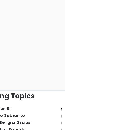
ng Topics
ur BI
o Subianto
ergizi Gratis
ukar Rupiah