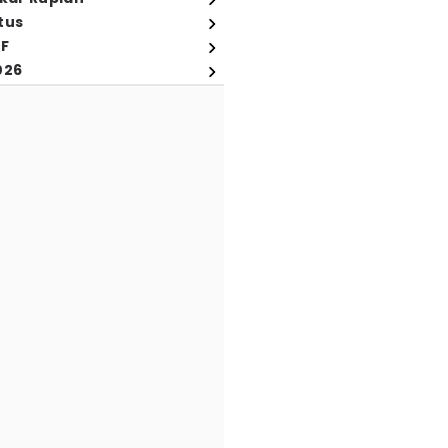
tus
FF
026