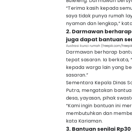
Buleleng. Darmawan bersyu
“Terima kasih kepada sem
saya tidak punya rumah lay
nyaman dan lengkap,” kat
2. Darmawan berharap
juga dapat bantuan se
ilustrasi kunci rumah (freepik.com/freepi
Darmawan berharap bantuan
tepat sasaran. Ia berkata, 
kepada warga lain yang b
sasaran.”
Sementara Kepala Dinas So
Putra, mengatakan bantuan
desa, yayasan, pihak swasta
“Kami ingin bantuan ini m
membutuhkan dan memberi 
kata Kariaman.
3. Bantuan senilai Rp