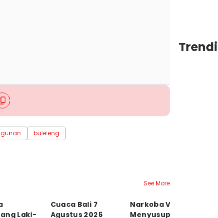
Trendi
ngunan
buleleng
See More
a
Cuaca Bali 7
Narkoba Vape
P
ang Laki-
Agustus 2026
Menyusup ke Bali,
P