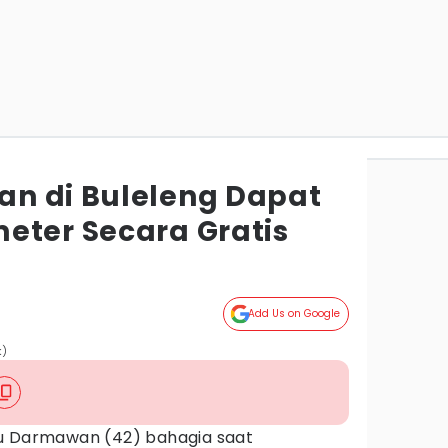
n di Buleleng Dapat
eter Secara Gratis
Add Us on Google
k)
u Darmawan (42) bahagia saat