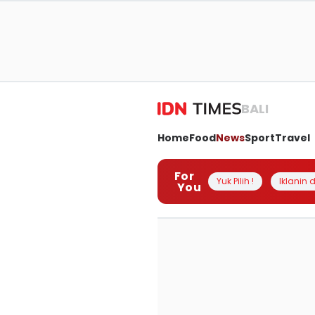
BALI
Home
Food
News
Sport
Travel
For
Yuk Pilih !
Iklanin d
You