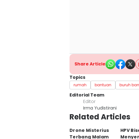
Share Article
Topics
rumah
bantuan
buruh ba
Editorial Team
Editor
Irma Yudistirani
Related Articles
Drone Misterius
HPV Bis
Terbang Malam
Menyer