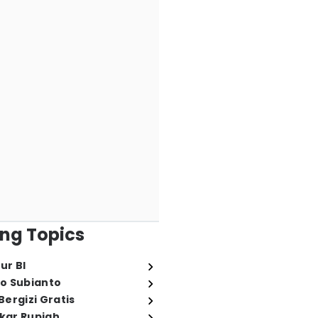
ng Topics
ur BI
o Subianto
ergizi Gratis
ukar Rupiah