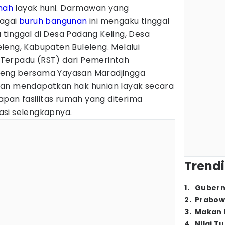
mah
layak huni. Darmawan yang
bagai
buruh bangunan
ini mengaku tinggal
Ia tinggal di Desa Padang Keling, Desa
leng, Kabupaten Buleleng. Melalui
Terpadu (RST) dari Pemerintah
eng bersama Yayasan Maradjingga
wan mendapatkan hak hunian layak secara
kapan fasilitas rumah yang diterima
asi selengkapnya.
Trendi
1
.
Gubern
2
.
Prabow
3
.
Makan B
4
.
Nilai T