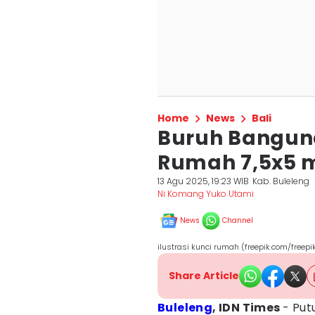
Home
News
Bali
Buruh Banguna
Rumah 7,5x5 m
13 Agu 2025, 19:23 WIB
Kab. Buleleng
Ni Komang Yuko Utami
News
Channel
ilustrasi kunci rumah (freepik.com/freepi
Share Article
Buleleng
, IDN Times
- Put