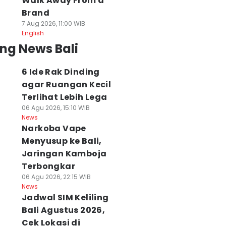
Walk Away From a
Brand
7 Aug 2026, 11:00 WIB
English
ng News Bali
6 Ide Rak Dinding
agar Ruangan Kecil
Terlihat Lebih Lega
06 Agu 2026, 15:10 WIB
News
Narkoba Vape
Menyusup ke Bali,
Jaringan Kamboja
Terbongkar
06 Agu 2026, 22:15 WIB
News
Jadwal SIM Keliling
Bali Agustus 2026,
olresta Denpasar
482 Burung dari
Guru SD di
Cek Lokasi di
eriksa Kejiwaan
NTB Tanpa
Tabanan Lolos