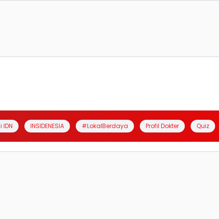
i IDN
INSIDENESIA
#LokalBerdaya
Profil Dokter
Quiz