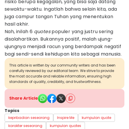
risiko berupa kegagalan, yang bisa saja datang
sewaktu-waktu. Ingatlah bahwa selain kita, ada
juga campur tangan Tuhan yang menentukan
hasil akhir.
Nah, inilah 6
quotes
populer yang justru sering
disalahartikan. Bukannya positif, malah ujung-
ujungnya menjadi racun yang berdampak negatif
bagi sendi-sendi kehidupan kita sebagai manusia.
This article is written by our community writers and has been
carefully reviewed by our editorial team. We strive to provide
the most accurate and reliable information, ensuring high
standards of quality, credibility, and trustworthiness.
Share Article
Topics
kepribadian seseorang
Inspire Me
kumpulan quote
karakter seseorang
kumpulan quotes