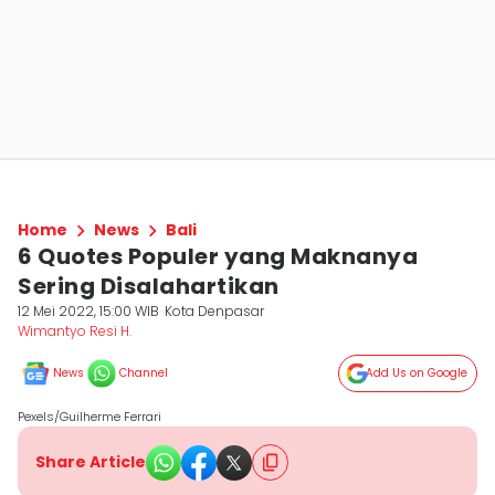
Home
News
Bali
6 Quotes Populer yang Maknanya
Sering Disalahartikan
12 Mei 2022, 15:00 WIB
Kota Denpasar
Wimantyo Resi H.
News
Channel
Add Us on Google
Pexels/Guilherme Ferrari
Share Article