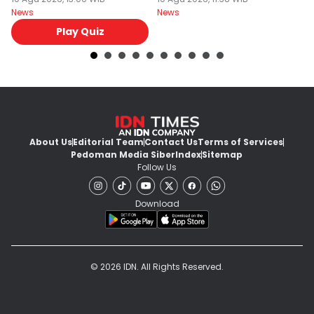
News
News
Ne
Play Quiz
About Us
Editorial Team
Contact Us
Terms of Services
Pedoman Media Siber
Index
Sitemap
Follow Us
Download
© 2026 IDN. All Rights Reserved.