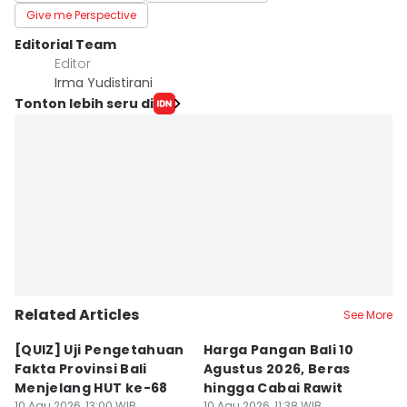
Give me Perspective
Editorial Team
Editor
Irma Yudistirani
Tonton lebih seru di
Related Articles
See More
[QUIZ] Uji Pengetahuan
Harga Pangan Bali 10
P
Fakta Provinsi Bali
Agustus 2026, Beras
A
Menjelang HUT ke-68
hingga Cabai Rawit
B
10 Agu 2026, 13:00 WIB
10 Agu 2026, 11:38 WIB
10