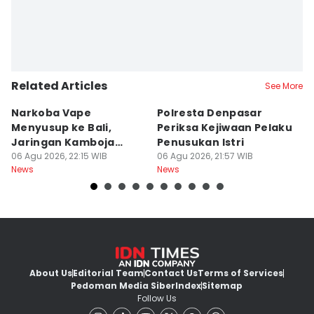
Related Articles
See More
Narkoba Vape
Polresta Denpasar
4
Menyusup ke Bali,
Periksa Kejiwaan Pelaku
T
Jaringan Kamboja
Penusukan Istri
d
Terbongkar
06 Agu 2026, 22:15 WIB
06 Agu 2026, 21:57 WIB
06
News
News
Ne
About Us
Editorial Team
Contact Us
Terms of Services
Pedoman Media Siber
Index
Sitemap
Follow Us