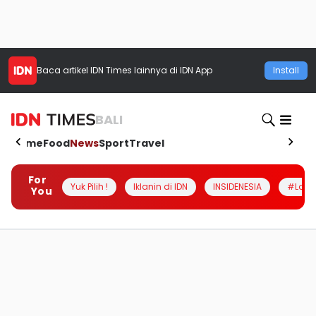
Baca artikel
IDN Times
lainnya di IDN App
Install
BALI
Home
Food
News
Sport
Travel
For
Yuk Pilih !
Iklanin di IDN
INSIDENESIA
#Loka
You