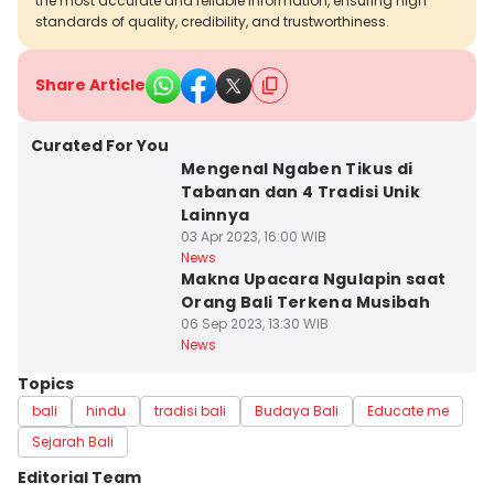
the most accurate and reliable information, ensuring high
standards of quality, credibility, and trustworthiness.
Share Article
Curated For You
Mengenal Ngaben Tikus di
Tabanan dan 4 Tradisi Unik
Lainnya
03 Apr 2023, 16:00 WIB
News
Makna Upacara Ngulapin saat
Orang Bali Terkena Musibah
06 Sep 2023, 13:30 WIB
News
Topics
bali
hindu
tradisi bali
Budaya Bali
Educate me
Sejarah Bali
Editorial Team