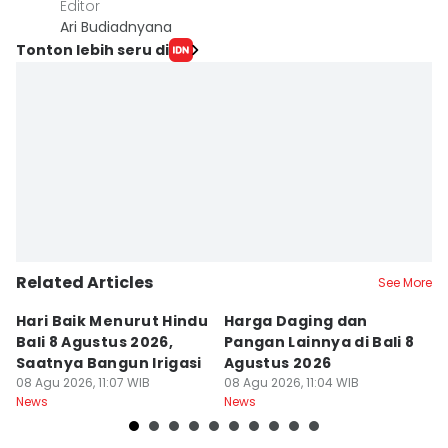
Editor
Ari Budiadnyana
Tonton lebih seru di
Related Articles
See More
Hari Baik Menurut Hindu
Harga Daging dan
P
Bali 8 Agustus 2026,
Pangan Lainnya di Bali 8
di
Saatnya Bangun Irigasi
Agustus 2026
B
08 Agu 2026, 11:07 WIB
08 Agu 2026, 11:04 WIB
08
News
News
Ne