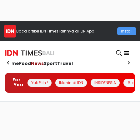
Baca artikel
IDN Times
lainnya di IDN App
Install
BALI
Home
Food
News
Sport
Travel
For
Yuk Pilih !
Iklanin di IDN
INSIDENESIA
#Loka
You