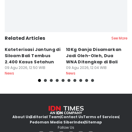
Related Articles
See More
Kateterisasi Jantung di
10Kg Ganja Disamarkan
B
Siloam Bali Tembus
Jadi Oleh-Oleh, Dua
P
2.400 Kasus Setahun
WNA Ditangkap di Bali
G
09 Agu 2026, 12:50 WIB
09 Agu 2026, 12:04 WIB
Ba
09
News
News
Ne
About Us
Editorial Team
Contact Us
Terms of Services
Pedoman Media Siber
Index
Sitemap
Follow Us