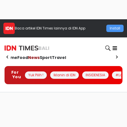
Baca artikel
IDN Times
lainnya di IDN App
Install
BALI
Home
Food
News
Sport
Travel
For
Yuk Pilih !
Iklanin di IDN
INSIDENESIA
#Loka
You