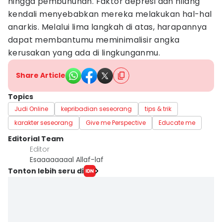
hingga pembunuhan. Faktor depresi dan hilang
kendali menyebabkan mereka melakukan hal-hal
anarkis. Melalui lima langkah di atas, harapannya
dapat membantumu meminimalisir angka
kerusakan yang ada di lingkunganmu.
Share Article
Topics
Judi Online
kepribadian seseorang
tips & trik
karakter seseorang
Give me Perspective
Educate me
Editorial Team
Editor
Esaaaaaaaal Allaf-laf
Tonton lebih seru di