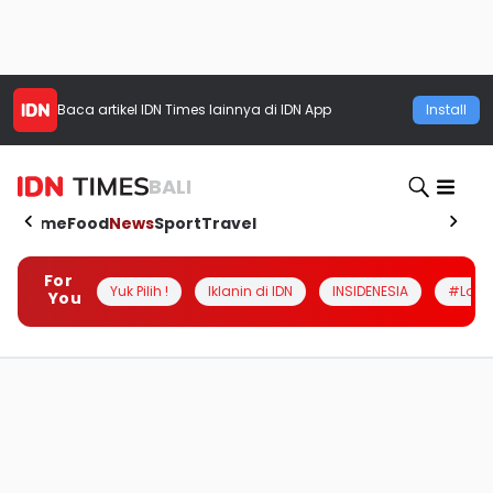
Baca artikel
IDN Times
lainnya di IDN App
Install
BALI
Home
Food
News
Sport
Travel
For
Yuk Pilih !
Iklanin di IDN
INSIDENESIA
#Loka
You