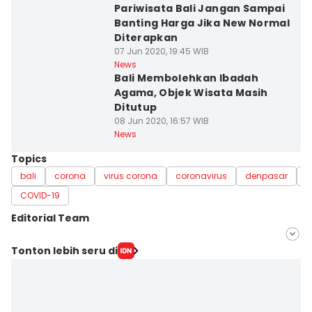
Pariwisata Bali Jangan Sampai
Banting Harga Jika New Normal
Diterapkan
07 Jun 2020, 19:45 WIB
News
Bali Membolehkan Ibadah
Agama, Objek Wisata Masih
Ditutup
08 Jun 2020, 16:57 WIB
News
Topics
bali
corona
virus corona
coronavirus
denpasar
P
COVID-19
Editorial Team
Editor
Tonton lebih seru di
Ayu Afria Ulita Ermalia
Editor
Irma Yudistirani