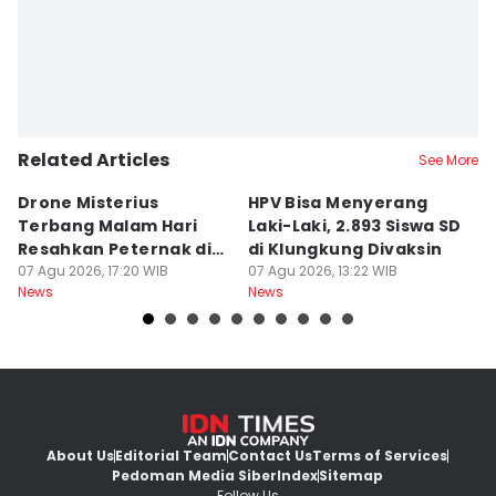
Related Articles
See More
Drone Misterius
HPV Bisa Menyerang
C
Terbang Malam Hari
Laki-Laki, 2.893 Siswa SD
2
Resahkan Peternak di
di Klungkung Divaksin
07
Ne
Marga Tabanan
07 Agu 2026, 17:20 WIB
07 Agu 2026, 13:22 WIB
News
News
About Us
Editorial Team
Contact Us
Terms of Services
Pedoman Media Siber
Index
Sitemap
Follow Us