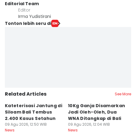
Editorial Team
Editor
Irma Yudistirani
Tonton lebih seru di
Related Articles
See More
Kateterisasi Jantung di
10Kg Ganja Disamarkan
B
Siloam Bali Tembus
Jadi Oleh-Oleh, Dua
P
2.400 Kasus Setahun
WNA Ditangkap di Bali
G
09 Agu 2026, 12:50 WIB
09 Agu 2026, 12:04 WIB
Ba
09
News
News
Ne