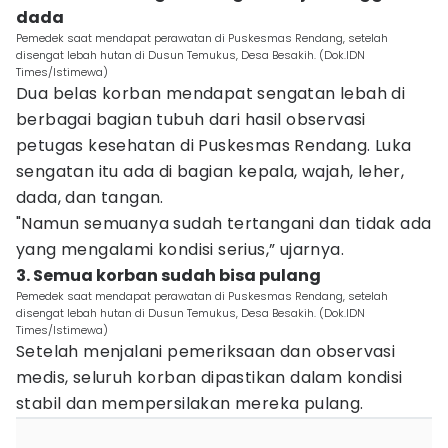
dada
Pemedek saat mendapat perawatan di Puskesmas Rendang, setelah
disengat lebah hutan di Dusun Temukus, Desa Besakih. (Dok.IDN
Times/Istimewa)
Dua belas korban mendapat sengatan lebah di
berbagai bagian tubuh dari hasil observasi
petugas kesehatan di Puskesmas Rendang. Luka
sengatan itu ada di bagian kepala, wajah, leher,
dada, dan tangan.
"Namun semuanya sudah tertangani dan tidak ada
yang mengalami kondisi serius,” ujarnya.
3. Semua korban sudah bisa pulang
Pemedek saat mendapat perawatan di Puskesmas Rendang, setelah
disengat lebah hutan di Dusun Temukus, Desa Besakih. (Dok.IDN
Times/Istimewa)
Setelah menjalani pemeriksaan dan observasi
medis, seluruh korban dipastikan dalam kondisi
stabil dan mempersilakan mereka pulang.