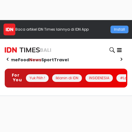
Baca artikel
IDN Times
lainnya di IDN App
Install
BALI
Home
Food
News
Sport
Travel
For
Yuk Pilih !
Iklanin di IDN
INSIDENESIA
#Loka
You