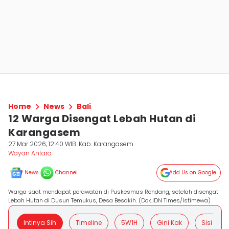
Home
News
Bali
12 Warga Disengat Lebah Hutan di
Karangasem
27 Mar 2026, 12:40 WIB
Kab. Karangasem
Wayan Antara
News
Channel
Add Us on Google
Warga saat mendapat perawatan di Puskesmas Rendang, setelah disengat
Lebah Hutan di Dusun Temukus, Desa Besakih. (Dok.IDN Times/Istimewa)
Intinya Sih
Timeline
5W1H
Gini Kak
Sisi Posit