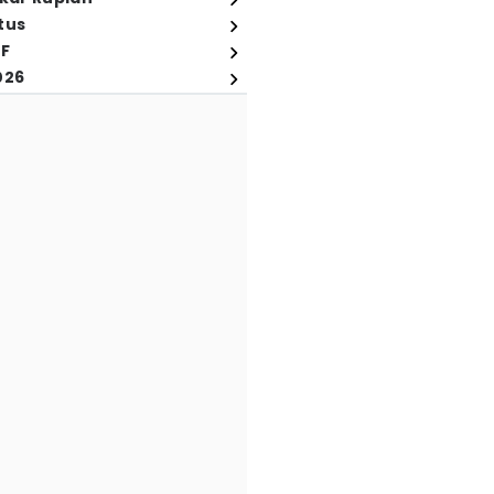
tus
FF
026