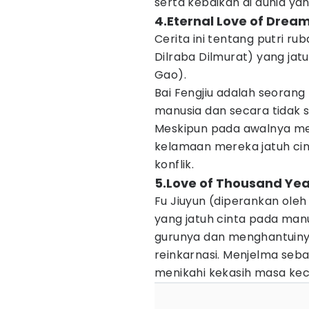
serta kebaikan di dunia ya
4.Eternal Love of Drea
Cerita ini tentang putri r
Dilraba Dilmurat) yang jat
Gao).
Bai Fengjiu adalah seorang
manusia dan secara tidak
Meskipun pada awalnya mer
kelamaan mereka jatuh cin
konflik.
5.Love of Thousand Yea
Fu Jiuyun (diperankan ole
yang jatuh cinta pada manus
gurunya dan menghantuiny
reinkarnasi. Menjelma sebag
menikahi kekasih masa kec