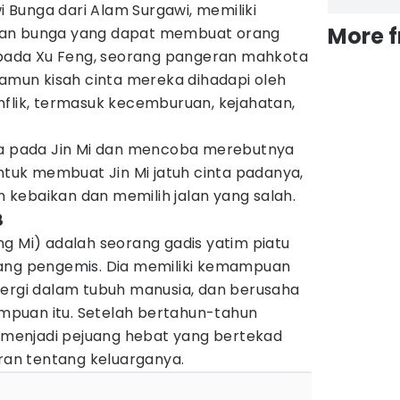
wi Bunga dari Alam Surgawi, memiliki
More 
kan bunga yang dapat membuat orang
a pada Xu Feng, seorang pangeran mahkota
Namun kisah cinta mereka dihadapi oleh
nflik, termasuk kecemburuan, kejahatan,
cinta pada Jin Mi dan mencoba merebutnya
untuk membuat Jin Mi jatuh cinta padanya,
kebaikan dan memilih jalan yang salah.
8
g Mi) adalah seorang gadis yatim piatu
rang pengemis. Dia memiliki kemampuan
nergi dalam tubuh manusia, dan berusaha
puan itu. Setelah bertahun-tahun
o menjadi pejuang hebat yang bertekad
an tentang keluarganya.