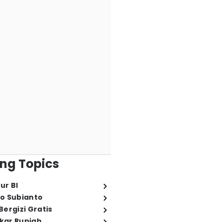
ng Topics
ur BI
o Subianto
ergizi Gratis
ukar Rupiah