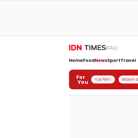
BALI
Home
Food
News
Sport
Travel
For
Yuk Pilih !
Iklanin d
You