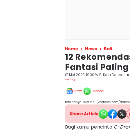
Home
News
Bali
12 Rekomenda
Fantasi Paling
01 Mei 2023, 19:30 WIB
Kota Denpasar
Yorinz
News
Channel
foto hanya ilustrasi (vecteezy.com/tirac
Share Article
Bagi kamu pencinta
C-Dra