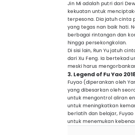
Jin Mi adalah putri dari De
kekuatan untuk mencipta
terpesona. Dia jatuh cint
yang tegas nan baik hati. 
berbagai rintangan dan ko
hingga persekongkolan.
Di sisi lain, Run Yu jatuh 
dari Xu Feng. Ia bertekad 
meski harus mengorbankan 
3. Legend of Fu Yao 201
Fuyao (diperankan oleh Yan
yang dibesarkan oleh seo
untuk mengontrol aliran e
untuk meningkatkan kemam
berlatih dan belajar, Fuya
untuk menemukan kebenar