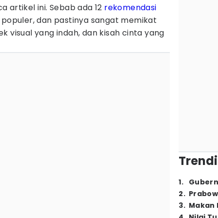
 artikel ini. Sebab ada 12
rekomendasi
g populer, dan pastinya sangat memikat
k visual yang indah, dan kisah cinta yang
Trendi
1
.
Gubern
2
.
Prabow
3
.
Makan B
4
.
Nilai T