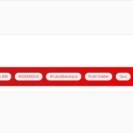
i IDN
INSIDENESIA
#LokalBerdaya
Profil Dokter
Quiz