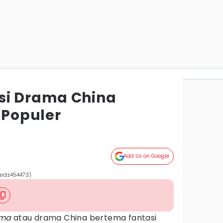
si Drama China
 Populer
Add Us on Google
hardz454473)
ma
atau drama China bertema fantasi