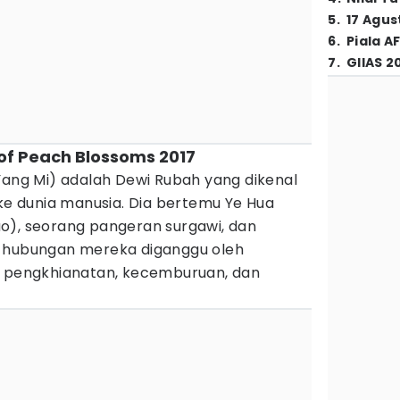
5
.
17 Agus
6
.
Piala A
7
.
GIIAS 2
s of Peach Blossoms 2017
Yang Mi) adalah Dewi Rubah yang dikenal
 ke dunia manusia. Dia bertemu Ye Hua
o), seorang pangeran surgawi, dan
n hubungan mereka diganggu oleh
i pengkhianatan, kecemburuan, dan