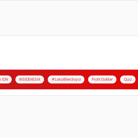
i IDN
INSIDENESIA
#LokalBerdaya
Profil Dokter
Quiz