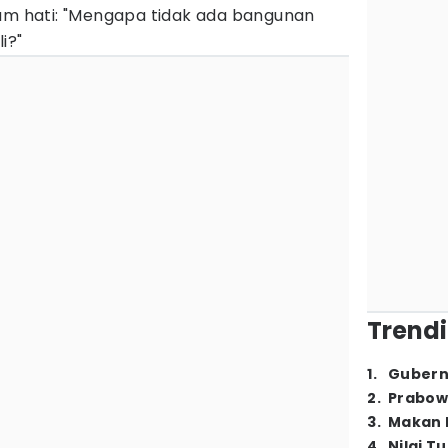
lam hati: "Mengapa tidak ada bangunan
i?"
Trendi
1
.
Gubern
2
.
Prabow
3
.
Makan B
4
.
Nilai T