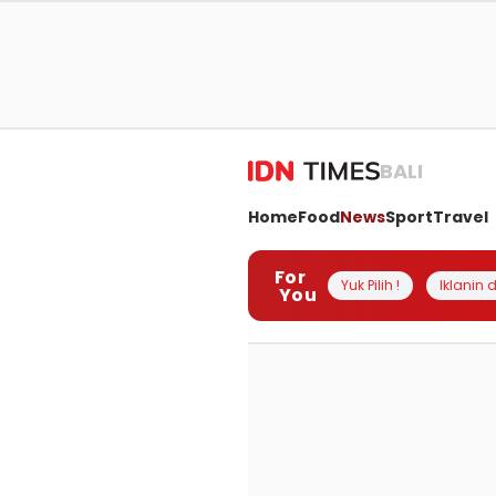
BALI
Home
Food
News
Sport
Travel
For
Yuk Pilih !
Iklanin d
You