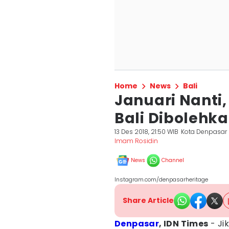
Home
News
Bali
Januari Nanti,
Bali Dibolehka
13 Des 2018, 21:50 WIB
Kota Denpasar
Imam Rosidin
News
Channel
Instagram.com/denpasarheritage
Share Article
Denpasar
, IDN Times
- Ji