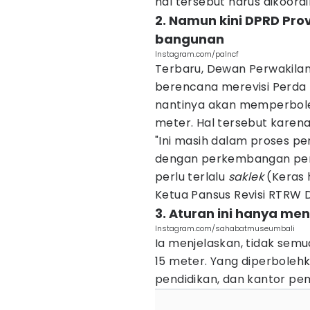
hal tersebut harus dikoordi
2. Namun kini DPRD Prov
bangunan
Instagram.com/palncf
Terbaru, Dewan Perwakilan
berencana merevisi Perda te
nantinya akan memperbole
meter. Hal tersebut karen
"Ini masih dalam proses p
dengan perkembangan pem
perlu terlalu
saklek
(Keras 
Ketua Pansus Revisi RTRW D
3. Aturan ini hanya m
Instagram.com/sahabatmuseumbali
Ia menjelaskan, tidak semu
15 meter. Yang diperbolehk
pendidikan, dan kantor pe