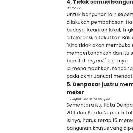
4. Tidak semua bangu
Istimewa
Untuk bangunan lain seper
dilakukan pembahasan. Hal
budaya, kearifan lokal, ling
ditoleransi, ditakutkan Bali
"Kita tidak akan membuka t
mempertahankan dan itu se
bersifat
urgent
," katanya.
Ia menambahkan, rencanany
pada akhir Januari mendat
5. Denpasar justru me
meter
Instagram.com/hendargus
Sementara itu, Kota Denpa
2011 dan Perda Nomor 5 t
Isinya, harus tetap 15 me
bangunan khusus yang dip