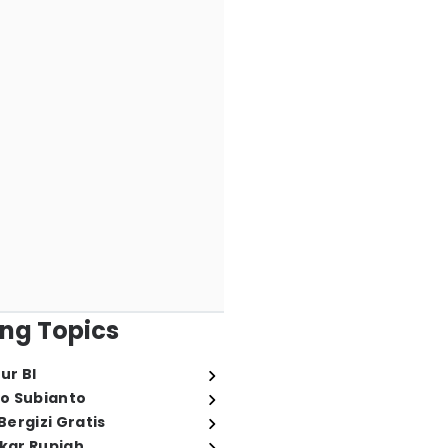
ng Topics
ur BI
o Subianto
ergizi Gratis
ukar Rupiah